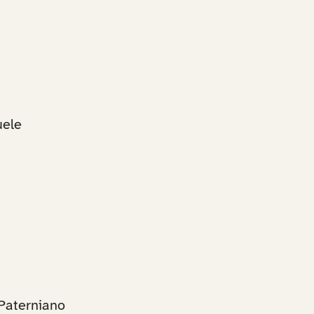
uele
 Paterniano