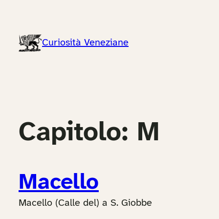
Vai
al
contenuto
Curiosità Veneziane
Capitolo:
M
Macello
Macello (Calle del) a S. Giobbe