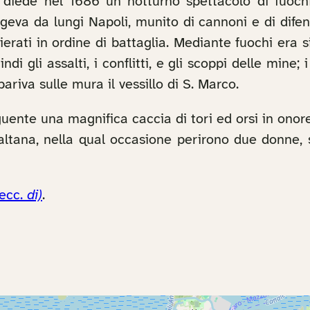
diede nel 1686 un notturno spettacolo di fuochi a
eva da lungi Napoli, munito di cannoni e di difenso
erati in ordine di battaglia. Mediante fuochi era 
i gli assalti, i conflitti, e gli scoppi delle mine;
ariva sulle mura il vessillo di S. Marco.
ente una magnifica caccia di tori ed orsi in ono
altana, nella qual occasione perirono due donne, 
ecc.
di)
.