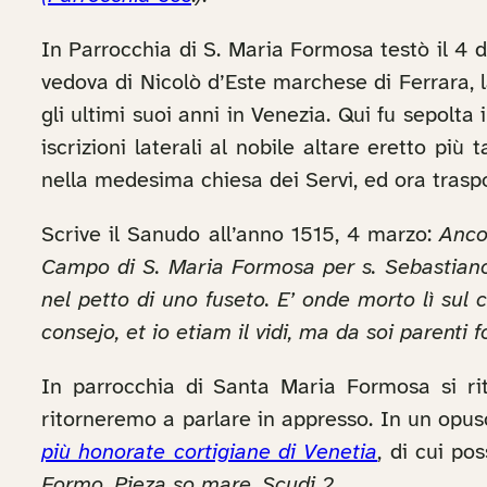
In Parrocchia di S. Maria Formosa testò il 4 di
vedova di Nicolò d’Este marchese di Ferrara, l
gli ultimi suoi anni in Venezia. Qui fu sepolta
iscrizioni laterali al nobile altare eretto pi
nella medesima chiesa dei Servi, ed ora trasp
Scrive il Sanudo all’anno 1515, 4 marzo:
Anco
Campo di S. Maria Formosa per s. Sebastiano A
nel petto di uno fuseto. E’ onde morto lì sul
consejo, et io etiam il vidi, ma da soi parenti 
In parrocchia di Santa Maria Formosa si rit
ritorneremo a parlare in appresso. In un opusc
più honorate cortigiane di Venetia
, di cui po
Formo. Pieza so mare. Scudi 2
.