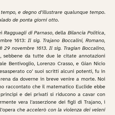
uo tempo, e degno d’illustrare qualunque tempo
.
alado de ponta giorni otto
.
ei
Ragguagli di Parnaso
, della
Bilancia Politica
,
vembre 1613:
Il sig. Trajano Boccalini, Romano,
ì 29 novembre 1613. Il sig. Tragian Boccalino,
e, sebbene da tutte due le citate annotazioni
nale Bentivoglio, Lorenzo Crasso, e Gian Nicio
sasperato co’ suoi scritti alcuni potenti, fu in
arena da doverne in breve venire a morte. Noi
mo raccontato che il matematico Euclide ebbe
 principi e dei privati si riducono a cavar con
ente vera l’asserzione dei figli di Trajano, i
l’opera che
accelerò con la violenza dei veleni