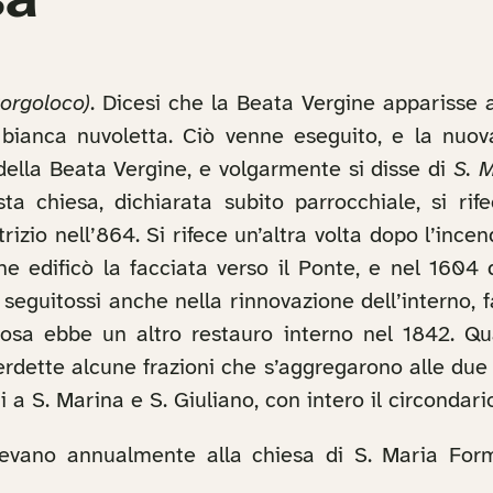
sa
orgoloco)
. Dicesi che la Beata Vergine apparisse
ianca nuvoletta. Ciò venne eseguito, e la nuova
 della Beata Vergine, e volgarmente si disse di
S. 
a chiesa, dichiarata subito parrocchiale, si rif
rizio nell’864. Si rifece un’altra volta dopo l’ince
 edificò la facciata verso il Ponte, e nel 1604 
e seguitossi anche nella rinnovazione dell’interno, f
sa ebbe un altro restauro interno nel 1842. Qua
erdette alcune frazioni che s’aggregarono alle due 
 a S. Marina e S. Giuliano, con intero il circondari
facevano annualmente alla chiesa di S. Maria Fo