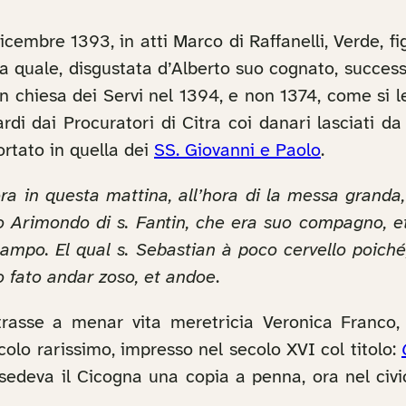
cembre 1393, in atti Marco di Raffanelli, Verde, fi
a quale, disgustata d’Alberto suo cognato, success
 in chiesa dei Servi nel 1394, e non 1374, come si 
ù tardi dai Procuratori di Citra coi danari lasciati
ortato in quella dei
SS. Giovanni e Paolo
.
ra in questa mattina, all’hora di la messa granda
rimondo di s. Fantin, che era suo compagno, et io
 campo. El qual s. Sebastian à poco cervello poiché
fo fato andar zoso, et andoe
.
rasse a menar vita meretricia Veronica Franco,
olo rarissimo, impresso nel secolo XVI col titolo:
ssedeva il Cicogna una copia a penna, ora nel civ