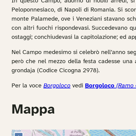
In questo Campo, adorno di nobili arredi, si 
Peloponnesiaco, di Napoli di Romania. Si scorg
monte Palamede, ove i Veneziani stavano schi
con altri fuochi rispondevasi. Succedevano quind
ostaggi; conchiudevasi la capitolazione; ed app
Nel Campo medesimo si celebrò nell’anno segu
però che nel mezzo della festa cadesse una 
grondaja (Codice Cicogna 2978).
Per la voce
Borgoloco
vedi
Borgoloco
(Ramo
Mappa