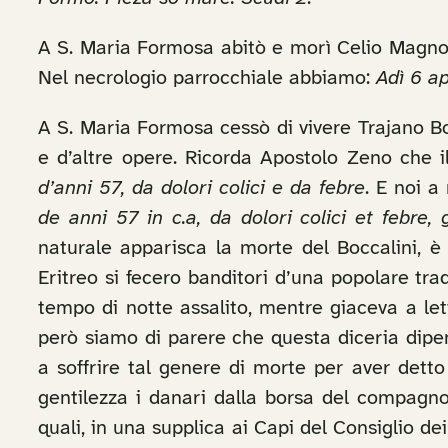
A S. Maria Formosa abitò e morì Celio Magno
Nel necrologio parrocchiale abbiamo:
Adì 6 ap
A S. Maria Formosa cessò di vivere Trajano B
e d’altre opere. Ricorda Apostolo Zeno che i
d’anni 57, da dolori colici e da febre
. E noi a
de anni 57 in c.a, da dolori colici et febre, 
naturale apparisca la morte del Boccalini, è 
Eritreo si fecero banditori d’una popolare trad
tempo di notte assalito, mentre giaceva a le
però siamo di parere che questa diceria dip
a soffrire tal genere di morte per aver detto 
gentilezza i danari dalla borsa del compagno 
quali, in una supplica ai Capi del Consiglio de