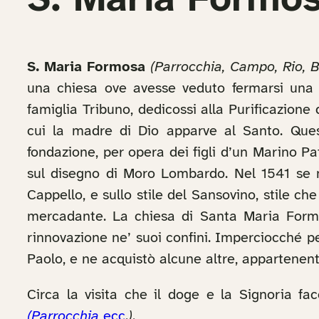
S. Maria Formo
S. Maria Formosa
(Parrocchia, Campo, Rio, B
una chiesa ove avesse veduto fermarsi una b
famiglia Tribuno, dedicossi alla Purificazione
cui la madre di Dio apparve al Santo. Quest
fondazione, per opera dei figli d’un Marino Pat
sul disegno di Moro Lombardo. Nel 1541 se ne
Cappello, e sullo stile del Sansovino, stile ch
mercadante. La chiesa di Santa Maria Formo
rinnovazione ne’ suoi confini. Imperciocché p
Paolo, e ne acquistò alcune altre, appartenenti
Circa la visita che il doge e la Signoria 
(Parrocchia
ecc
.
)
.