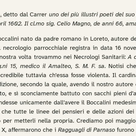
, detto dal Carrer
uno dei più illustri poeti del s
ril 1602. Il cl.mo sig. Celio Magno, de anni 66, am
occalini nato da padre romano in Loreto, autore d
l necrologio parrocchiale registra in data 16 no
 nostra volta trovammo nei Necrologi Sanitarii:
A d
g.ni 15, medico il Amalteo, S. M. F. sa
. Notisi ch
credibile tuttavia ch’essa fosse violenta. Il cardi
izione, secondo la quale, avendo il nostro autore e
tto, e sì sconciamente battuto con sacchi pieni d’
endesse unicamente dall’avere il Boccalini medesi
che tutte le linee dei pensieri e delle azioni dei
per metterli nella propria. Crediamo poi maggiorm
i X, affermarono che i
Ragguagli di Parnaso
furono 