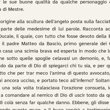
le sue buone qualità da qualche personaggio de
a di Mestre.
 origine alla scultura dell’angelo posta sulla facci
 parte delle medesime di lui parole. Racconta a
cale, il quale, con tutto che fosse devoto della B
e il padre Matteo da Bascio, primo generale dei C
in casa una scimia brava ed esperta in modo che lo
he sotto quelle spoglie celavasi un demonio, e, fa
ndo da parte di Dio di spiegarci chi tu sia, e per q
to che per trar meco l’anima di questo avvocato, l
i ancora ucciso, e portato teco all’inferno? Soltan
na sola volta tralasciava l’orazione consueta, io,
tò a comandare al nemico di Dio di uscir tosto da 
 di colà senza far qualche danno. Ebbene, gli disse