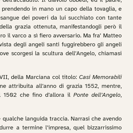
dell’accaduto. Il diavolo obbedì, ed il padre,
e, prendendo in mano un capo della tovaglia, e
 sangue dei poveri da lui succhiato con tante
 della grazia ottenuta, manifestandogli però il
o il varco a sì fiero avversario. Ma fra’ Matteo
ista degli angeli santi fuggirebbero gli angeli
ove scorgesi la scultura dell’Angelo, chiamasi
VII, della Marciana col titolo:
Casi Memorabili
ne attribuita all’anno di grazia 1552, mentre,
l 1502 che fino d’allora il
Ponte dell’Angelo
,
he qualche languida traccia. Narrasi che avendo
urre a termine l’impresa, quel bizzarrissimo