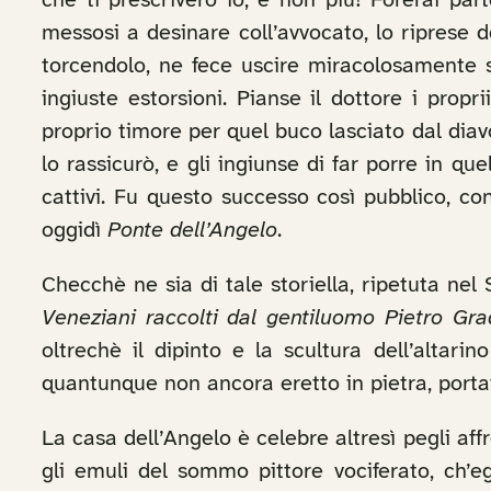
che ti prescriverò io, e non più! Forerai par
messosi a desinare coll’avvocato, lo riprese 
torcendolo, ne fece uscire miracolosamente s
ingiuste estorsioni. Pianse il dottore i propr
proprio timore per quel buco lasciato dal diavo
lo rassicurò, e gli ingiunse di far porre in q
cattivi. Fu questo successo così pubblico, co
oggidì
Ponte dell’Angelo
.
Checchè ne sia di tale storiella, ripetuta nel 
Veneziani raccolti dal gentiluomo Pietro Gra
oltrechè il dipinto e la scultura dell’altar
quantunque non ancora eretto in pietra, port
La casa dell’Angelo è celebre altresì pegli af
gli emuli del sommo pittore vociferato, ch’