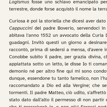
Logismus
fosse uno schiavo emancipato per 
terrestre, donde forse acquistò il nome la terr
Curiosa è poi la storiella che dicesi aver dato
Cappuccini
del padre Boverio, servendoci in
abitava l’anno 1552 un avvocato della Curia Du
guadagni. Invitò questi un giorno a desinar
raccontò, prima di sedersi a mensa, d’avere 
Conobbe subito il padre, per grazia divina, c
appiattata sotto un letto, le disse Io ti coma
demonio né per altro fine qui mi sono condot
dunque, essendone tu tanto famelico, non l’ha
raccomandato a Dio ed alla Vergine; che se u
tormenti. Il padre Matteo, ciò udito, s’affret
stato dato dall’alto il permesso di non partir