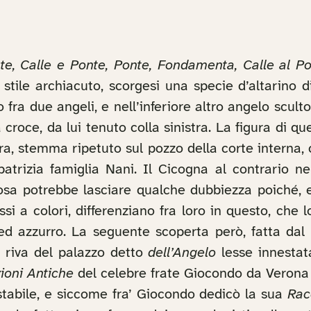
te, Calle e Ponte, Ponte, Fondamenta, Calle al Pon
o stile archiacuto, scorgesi una specie d’altarino
a due angeli, e nell’inferiore altro angelo sculto in 
croce, da lui tenuto colla sinistra. La figura di qu
rra, stemma ripetuto sul pozzo della corte interna,
atrizia famiglia Nani. Il Cicogna al contrario n
osa potrebbe lasciare qualche dubbiezza poiché, e
si a colori, differenziano fra loro in questo, che l
ed azzurro. La seguente scoperta però, fatta dal
a riva del palazzo detto
dell’Angelo
lesse innestat
zioni Antiche
del celebre frate Giocondo da Verona 
stabile, e siccome fra’ Giocondo dedicò la sua
Rac