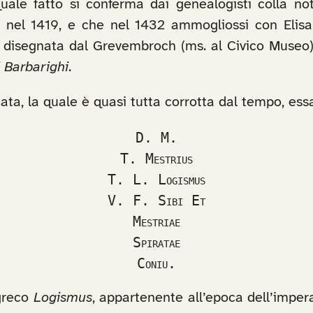
quale fatto si conferma dai genealogisti colla not
o nel 1419, e che nel 1432 ammogliossi con Elisa
 disegnata dal Grevembroch (ms. al Civico Museo)
i Barbarighi
.
ta, la quale è quasi tutta corrotta dal tempo, ess
D. M.

T. Mestrius

T. L. Logismus

V. F. Sibi Et

Mestriae

Spiratae

Coniu.
 greco
Logismus
, appartenente all’epoca dell’impe