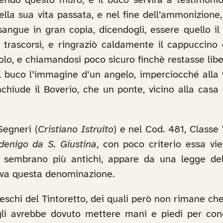
tendo questo muro, e il buco servirà a testimonio 
della sua vita passata, e nel fine dell’ammonizion
angue in gran copia, dicendogli, essere quello il
ii trascorsi, e ringraziò caldamente il cappuccino
lo, e chiamandosi poco sicuro finchè restasse liber
uel buco l’immagine d’un angelo, imperciocché alla v
nchiude il Boverio, che un ponte, vicino alla casa 
Segneri (
Cristiano Istruito
) e nel Cod. 481, Classe 
denigo da S. Giustina
, con poco criterio essa vie
ino sembrano più antichi, appare da una legge de
ava questa denominazione.
freschi del Tintoretto, dei quali però non rimane c
egli avrebbe dovuto mettere mani e piedi per cond