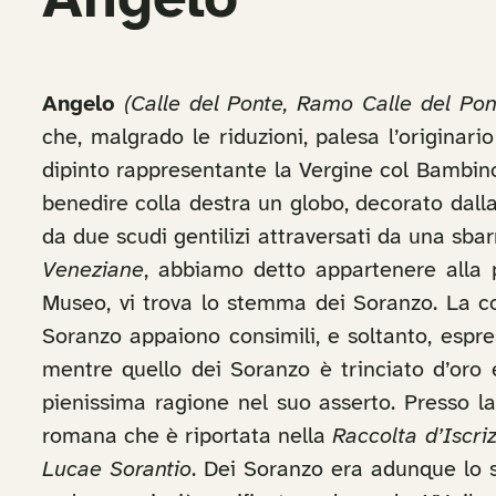
Angelo
Angelo
(Calle del Ponte, Ramo Calle del Pon
che, malgrado le riduzioni, palesa l’originari
dipinto rappresentante la Vergine col Bambino fr
benedire colla destra un globo, decorato dalla 
da due scudi gentilizi attraversati da una sba
Veneziane
, abbiamo detto appartenere alla p
Museo, vi trova lo stemma dei Soranzo. La c
Soranzo appaiono consimili, e soltanto, espres
mentre quello dei Soranzo è trinciato d’oro 
pienissima ragione nel suo asserto. Presso l
romana che è riportata nella
Raccolta d’Iscri
Lucae Sorantio
. Dei Soranzo era adunque lo 