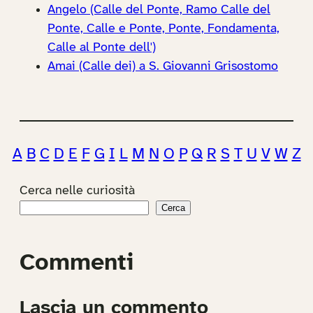
Angelo (Calle del Ponte, Ramo Calle del
Ponte, Calle e Ponte, Ponte, Fondamenta,
Calle al Ponte dell')
Amai (Calle dei) a S. Giovanni Grisostomo
A
B
C
D
E
F
G
I
L
M
N
O
P
Q
R
S
T
U
V
W
Z
Cerca nelle curiosità
Cerca
Commenti
Lascia un commento