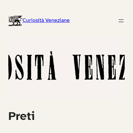
Vai
al
Curiosità Veneziane
contenuto
Preti