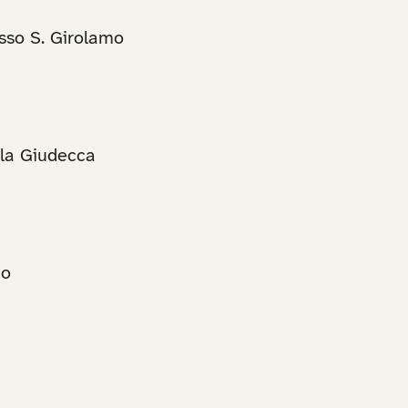
sso S. Girolamo
lla Giudecca
to