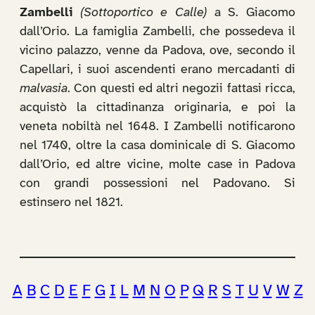
Zambelli
(Sottoportico e Calle)
a S. Giacomo
dall’Orio. La famiglia Zambelli, che possedeva il
vicino palazzo, venne da Padova, ove, secondo il
Capellari, i suoi ascendenti erano mercadanti di
malvasia
. Con questi ed altri negozii fattasi ricca,
acquistò la cittadinanza originaria, e poi la
veneta nobiltà nel 1648. I Zambelli notificarono
nel 1740, oltre la casa dominicale di S. Giacomo
dall’Orio, ed altre vicine, molte case in Padova
con grandi possessioni nel Padovano. Si
estinsero nel 1821.
A
B
C
D
E
F
G
I
L
M
N
O
P
Q
R
S
T
U
V
W
Z