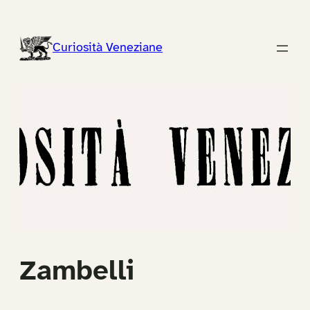
Vai
al
Curiosità Veneziane
contenuto
Zambelli