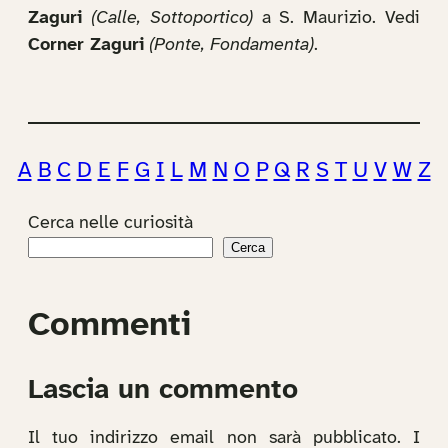
Zaguri
(Calle, Sottoportico)
a S. Maurizio. Vedi
Corner Zaguri
(Ponte, Fondamenta)
.
A
B
C
D
E
F
G
I
L
M
N
O
P
Q
R
S
T
U
V
W
Z
Cerca nelle curiosità
Cerca
Commenti
Lascia un commento
Il tuo indirizzo email non sarà pubblicato.
I