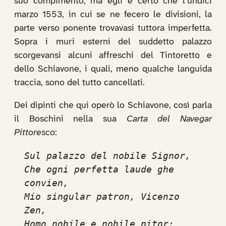
suo compimento, ma egli è certo che l’undici
marzo 1553, in cui se ne fecero le divisioni, la
parte verso ponente trovavasi tuttora imperfetta.
Sopra i muri esterni del suddetto palazzo
scorgevansi alcuni affreschi del Tintoretto e
dello Schiavone, i quali, meno qualche languida
traccia, sono del tutto cancellati.
Dei dipinti che qui operò lo Schiavone, così parla
il Boschini nella sua
Carta del Navegar
Pittoresco
:
Sul palazzo del nobile Signor,

Che ogni perfetta laude ghe 
convien,

Mio singular patron, Vicenzo 
Zen,

Homo nobile e nobile pitor;
