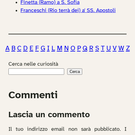
Finetta (Ramo) a S. Sofia
Franceschi (Rio terrà dei) a' SS. Apostoli
A
B
C
D
E
F
G
I
L
M
N
O
P
Q
R
S
T
U
V
W
Z
Cerca nelle curiosità
Cerca
Commenti
Lascia un commento
Il tuo indirizzo email non sarà pubblicato.
I