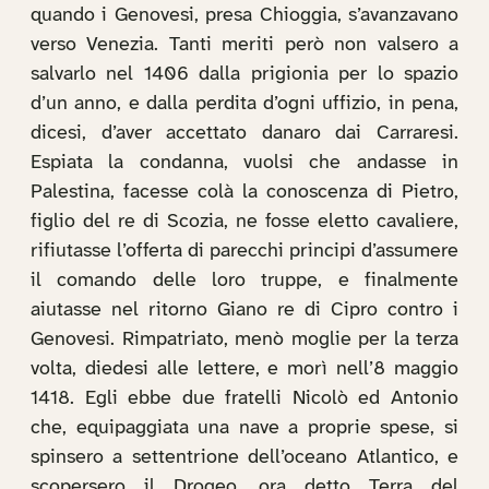
quando i Genovesi, presa Chioggia, s’avanzavano
verso Venezia. Tanti meriti però non valsero a
salvarlo nel 1406 dalla prigionia per lo spazio
d’un anno, e dalla perdita d’ogni uffizio, in pena,
dicesi, d’aver accettato danaro dai Carraresi.
Espiata la condanna, vuolsi che andasse in
Palestina, facesse colà la conoscenza di Pietro,
figlio del re di Scozia, ne fosse eletto cavaliere,
rifiutasse l’offerta di parecchi principi d’assumere
il comando delle loro truppe, e finalmente
aiutasse nel ritorno Giano re di Cipro contro i
Genovesi. Rimpatriato, menò moglie per la terza
volta, diedesi alle lettere, e morì nell’8 maggio
1418. Egli ebbe due fratelli Nicolò ed Antonio
che, equipaggiata una nave a proprie spese, si
spinsero a settentrione dell’oceano Atlantico, e
scopersero il Drogeo, ora detto Terra del