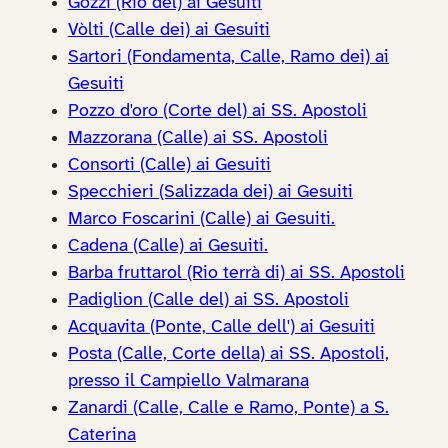
Gozzi (Rio del) ai Gesuiti
Vòlti (Calle dei) ai Gesuiti
Sartori (Fondamenta, Calle, Ramo dei) ai
Gesuiti
Pozzo d'oro (Corte del) ai SS. Apostoli
Mazzorana (Calle) ai SS. Apostoli
Consorti (Calle) ai Gesuiti
Specchieri (Salizzada dei) ai Gesuiti
Marco Foscarini (Calle) ai Gesuiti.
Cadena (Calle) ai Gesuiti.
Barba fruttarol (Rio terrà di) ai SS. Apostoli
Padiglion (Calle del) ai SS. Apostoli
Acquavita (Ponte, Calle dell') ai Gesuiti
Posta (Calle, Corte della) ai SS. Apostoli,
presso il Campiello Valmarana
Zanardi (Calle, Calle e Ramo, Ponte) a S.
Caterina