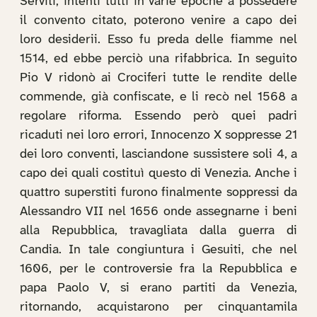
Serviti, intenti tutti in varie epoche a possedere
il convento citato, poterono venire a capo dei
loro desiderii. Esso fu preda delle fiamme nel
1514, ed ebbe perciò una rifabbrica. In seguito
Pio V ridonò ai Crociferi tutte le rendite delle
commende, già confiscate, e li recò nel 1568 a
regolare riforma. Essendo però quei padri
ricaduti nei loro errori, Innocenzo X soppresse 21
dei loro conventi, lasciandone sussistere soli 4, a
capo dei quali costituì questo di Venezia. Anche i
quattro superstiti furono finalmente soppressi da
Alessandro VII nel 1656 onde assegnarne i beni
alla Repubblica, travagliata dalla guerra di
Candia. In tale congiuntura i Gesuiti, che nel
1606, per le controversie fra la Repubblica e
papa Paolo V, si erano partiti da Venezia,
ritornando, acquistarono per cinquantamila