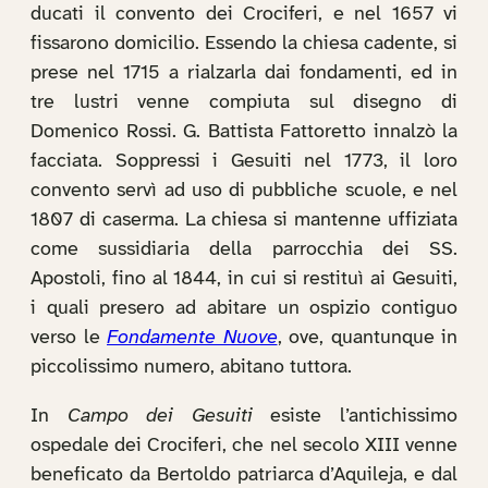
ducati il convento dei Crociferi, e nel 1657 vi
fissarono domicilio. Essendo la chiesa cadente, si
prese nel 1715 a rialzarla dai fondamenti, ed in
tre lustri venne compiuta sul disegno di
Domenico Rossi. G. Battista Fattoretto innalzò la
facciata. Soppressi i Gesuiti nel 1773, il loro
convento servì ad uso di pubbliche scuole, e nel
1807 di caserma. La chiesa si mantenne uffiziata
come sussidiaria della parrocchia dei SS.
Apostoli, fino al 1844, in cui si restituì ai Gesuiti,
i quali presero ad abitare un ospizio contiguo
verso le
Fondamente Nuove
, ove, quantunque in
piccolissimo numero, abitano tuttora.
In
Campo dei Gesuiti
esiste l’antichissimo
ospedale dei Crociferi, che nel secolo XIII venne
beneficato da Bertoldo patriarca d’Aquileja, e dal