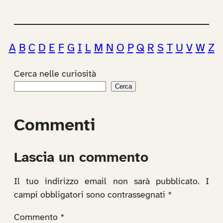
A
B
C
D
E
F
G
I
L
M
N
O
P
Q
R
S
T
U
V
W
Z
Cerca nelle curiosità
Cerca
Commenti
Lascia un commento
Il tuo indirizzo email non sarà pubblicato.
I
campi obbligatori sono contrassegnati
*
Commento
*