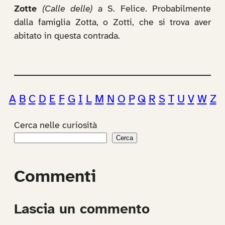
Zotte
(Calle delle)
a S. Felice. Probabilmente
dalla famiglia Zotta, o Zotti, che si trova aver
abitato in questa contrada.
A
B
C
D
E
F
G
I
L
M
N
O
P
Q
R
S
T
U
V
W
Z
Cerca nelle curiosità
Cerca
Commenti
Lascia un commento