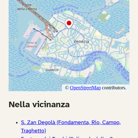
Nella vicinanza
S. Zan Degolà (Fondamenta, Rio, Campo,
Traghetto)