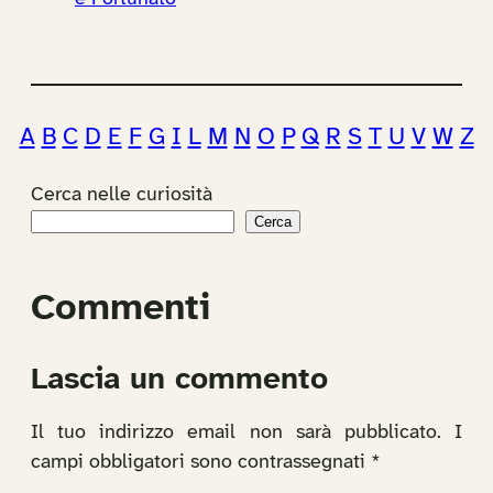
A
B
C
D
E
F
G
I
L
M
N
O
P
Q
R
S
T
U
V
W
Z
Cerca nelle curiosità
Cerca
Commenti
Lascia un commento
Il tuo indirizzo email non sarà pubblicato.
I
campi obbligatori sono contrassegnati
*