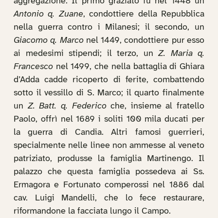
aggregazione. Il primo graziato fu nel 1448 un
Antonio q. Zuane
, condottiere della Repubblica
nella guerra contro i Milanesi; il secondo, un
Giacomo q. Marco
nel 1449, condottiere pur esso
ai medesimi stipendi; il terzo, un
Z. Maria q.
Francesco
nel 1499, che nella battaglia di Ghiara
d’Adda cadde ricoperto di ferite, combattendo
sotto il vessillo di S. Marco; il quarto finalmente
un
Z. Batt. q. Federico
che, insieme al fratello
Paolo, offrì nel 1689 i soliti 100 mila ducati per
la guerra di Candia. Altri famosi guerrieri,
specialmente nelle linee non ammesse al veneto
patriziato, produsse la famiglia Martinengo. Il
palazzo che questa famiglia possedeva ai Ss.
Ermagora e Fortunato comperossi nel 1886 dal
cav. Luigi Mandelli, che lo fece restaurare,
riformandone la facciata lungo il Campo.