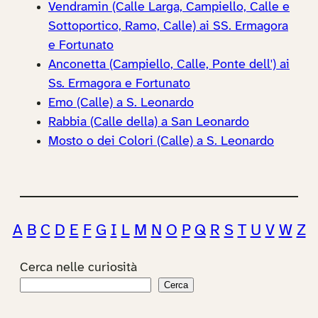
Vendramin (Calle Larga, Campiello, Calle e
Sottoportico, Ramo, Calle) ai SS. Ermagora
e Fortunato
Anconetta (Campiello, Calle, Ponte dell') ai
Ss. Ermagora e Fortunato
Emo (Calle) a S. Leonardo
Rabbia (Calle della) a San Leonardo
Mosto o dei Colori (Calle) a S. Leonardo
A
B
C
D
E
F
G
I
L
M
N
O
P
Q
R
S
T
U
V
W
Z
Cerca nelle curiosità
Cerca