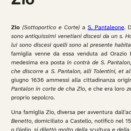
Zio
Zio
(Sottoportico e Corte)
a
S. Pantaleone
. 
sono antiquissimi venetiani discesi da un s. H
lui sono discesi quelli sono al presente habit
famiglia venne da essa venduta ad Orazio D
medesima era posta
in contrà de S. Pantalon
che discorre a S. Pantalon, alli Tolentini, et a
giugno 1636 ammessi alla cittadinanza origina
Pantalon in corte de cha Zio
, e che era loro
z
proprio sepolcro.
Una famiglia Zio, diversa per avventura dall’a
Benetto
, domiciliato a Castello, notificò nel 
o Giglio,
si dilettò molto della scultura e dell