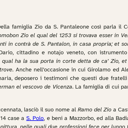
Della famiglia Zio da S. Pantaleone così parla il 
omobon Zio el qual del 1253 si trovava esser in Ve
anti in contrà de S. Pantalon, in casa propria; et 
ario, cittadino e notajo veneto, con istrument
, qual ha la sua porta in corte detta de ca’ Zio, 
ltrove
. Anche nell’occasione in cui Girolamo ed Ales
ria, deposero i testimoni che questi due fratelli
erman el vescovo de Vicenza
. La famiglia di cui p
ccennata, lasciò il suo nome al
Ramo del Zio
a Cast
1514 case a
S. Polo
, e beni a Mazzorbo, ed alla Badi
a pittura, nelle quali due professioni fece per lung