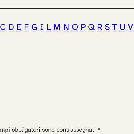
C
D
E
F
G
I
L
M
N
O
P
Q
R
S
T
U
V
ampi obbligatori sono contrassegnati
*