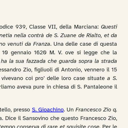
Codice 939, Classe VII, della Marciana:
Questi
netia nella contrà de S. Zuane de Rialto, et da
sono venuti da Franza
. Una delle case di questa
o 10 gennaio 1620 M. V. ove si legge che la
et ha la sua fazzada che guarda sopra la strada
sandro Zio, figliuoli di Antonio, vennero il 15
 vivevano coi pro’ delle loro case situate
a S.
arliamo aveva pure in chiesa di S. Pantaleone il
ello, presso
S. Gioachino
. Un
Francesco Zio q.
a. Dice il Sansovino che questo Francesco Zio,
o tempo conserva di rare et squisite cose
. Per le