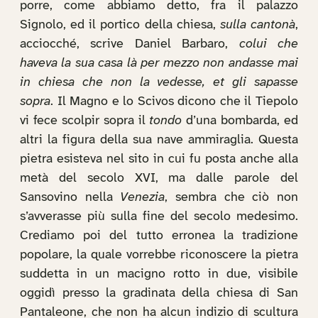
porre, come abbiamo detto, fra il palazzo
Signolo, ed il portico della chiesa,
sulla cantonà
,
acciocché, scrive Daniel Barbaro,
colui che
haveva la sua casa là per mezzo non andasse mai
in chiesa che non la vedesse, et gli sapasse
sopra
. Il Magno e lo Scivos dicono che il Tiepolo
vi fece scolpir sopra il
tondo
d’una bombarda, ed
altri la figura della sua nave ammiraglia. Questa
pietra esisteva nel sito in cui fu posta anche alla
metà del secolo XVI, ma dalle parole del
Sansovino nella
Venezia
, sembra che ciò non
s’avverasse più sulla fine del secolo medesimo.
Crediamo poi del tutto erronea la tradizione
popolare, la quale vorrebbe riconoscere la pietra
suddetta in un macigno rotto in due, visibile
oggidì presso la gradinata della chiesa di San
Pantaleone, che non ha alcun indizio di scultura