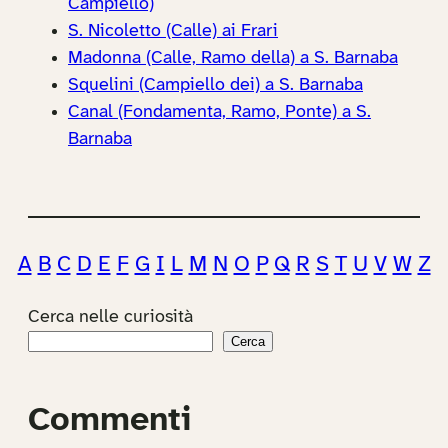
Campiello)
S. Nicoletto (Calle) ai Frari
Madonna (Calle, Ramo della) a S. Barnaba
Squelini (Campiello dei) a S. Barnaba
Canal (Fondamenta, Ramo, Ponte) a S.
Barnaba
A
B
C
D
E
F
G
I
L
M
N
O
P
Q
R
S
T
U
V
W
Z
Cerca nelle curiosità
Cerca
Commenti