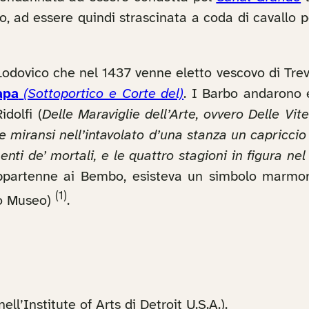
to, ad essere quindi strascinata a coda di cavallo p
odovico che nel 1437 venne eletto vescovo di Trevi
apa
(Sottoportico e Corte del)
. I Barbo andarono e
dolfi (
Delle Maraviglie dell’Arte, ovvero Delle Vite
 miransi nell’intavolato d’una stanza un capriccio 
ti de’ mortali, e le quattro stagioni in figura nel
 appartenne ai Bembo, esisteva un simbolo marmo
(1)
co Museo)
.
nell’Institute of Arts di Detroit U.S.A.).