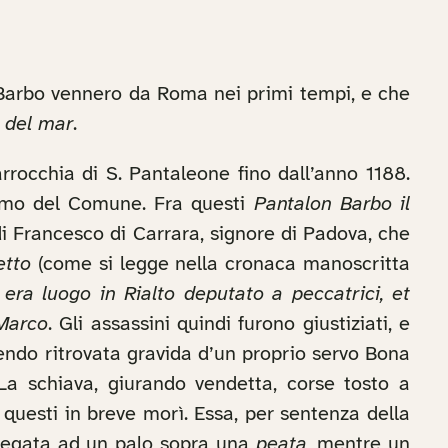
 Barbo vennero da Roma nei primi tempi, e che
e del mar
.
rrocchia di S. Pantaleone fino dall’anno 1188.
stimo del Comune. Fra questi
Pantalon Barbo il
i Francesco di Carrara, signore di Padova, che
etto
(come si legge nella cronaca manoscritta
 era luogo in Rialto deputato a peccatrici, et
 Marco
. Gli assassini quindi furono giustiziati, e
vendo ritrovata gravida d’un proprio servo Bona
 La schiava, giurando vendetta, corse tosto a
questi in breve morì. Essa, per sentenza della
egata ad un palo sopra una
peata
, mentre un