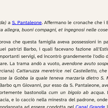
da)
a
S. Pantaleone
. Affermano le cronache che i
tura allegra, buoni compagni, et ingegnosi nelle cos
 prova che questa famiglia aveva possessioni in pa
ei patrizi Barbo, i quali facevano fazione all’E
portanti servigi, ed incontrò grandemente l’odio d
idare. La trama andò a vuoto,
avendone avuto sosp
arciana)
Cattaruzza meretrice nel Castelletto, che
isse la Gobba la quale teneva marzaria dietro S.
ò Barbo q.m Giovanni, pur esso da S. Pantaleone, a
fortemente bastonolla
cum un bigolo ab acqua
.
cia, e lo cacciò nella minestra del padrone, onde 
condannata ad essere condotta pel
Canal Grande
l