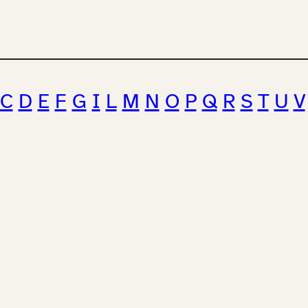
C
D
E
F
G
I
L
M
N
O
P
Q
R
S
T
U
V