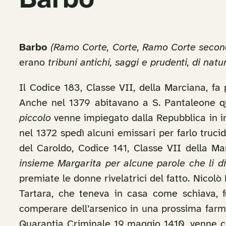
Barbo
Barbo
(Ramo Corte, Corte, Ramo Corte secon
erano
tribuni antichi, saggi e prudenti, di na
Il Codice 183, Classe VII, della Marciana, fa
Anche nel 1379 abitavano a S. Pantaleone qu
piccolo
venne impiegato dalla Repubblica in im
nel 1372 spedì alcuni emissari per farlo truc
del Caroldo, Codice 141, Classe VII della M
insieme Margarita per alcune parole che li d
premiate le donne rivelatrici del fatto. Nicol
Tartara, che teneva in casa come schiava, 
comperare dell’arsenico in una prossima farma
Quarantia Criminale 19 maggio 1410, venne 