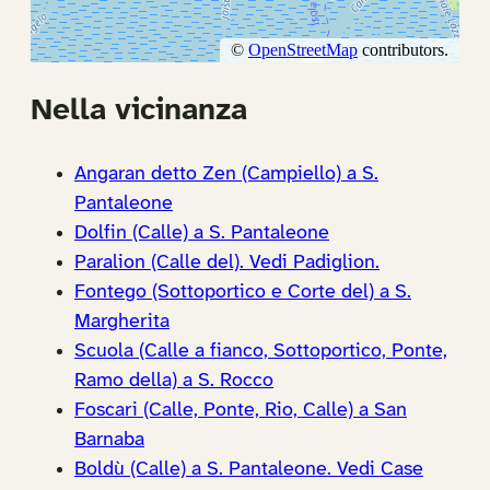
Nella vicinanza
Angaran detto Zen (Campiello) a S.
Pantaleone
Dolfin (Calle) a S. Pantaleone
Paralion (Calle del). Vedi Padiglion.
Fontego (Sottoportico e Corte del) a S.
Margherita
Scuola (Calle a fianco, Sottoportico, Ponte,
Ramo della) a S. Rocco
Foscari (Calle, Ponte, Rio, Calle) a San
Barnaba
Boldù (Calle) a S. Pantaleone. Vedi Case