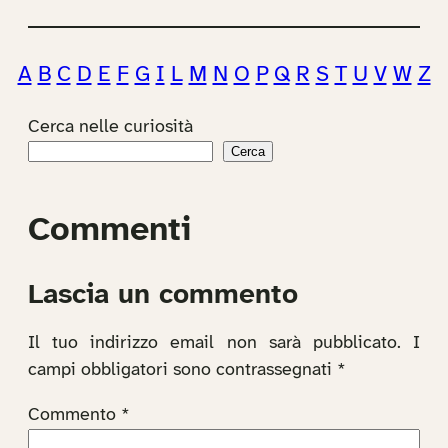
A
B
C
D
E
F
G
I
L
M
N
O
P
Q
R
S
T
U
V
W
Z
Cerca nelle curiosità
Cerca
Commenti
Lascia un commento
Il tuo indirizzo email non sarà pubblicato.
I
campi obbligatori sono contrassegnati
*
Commento
*