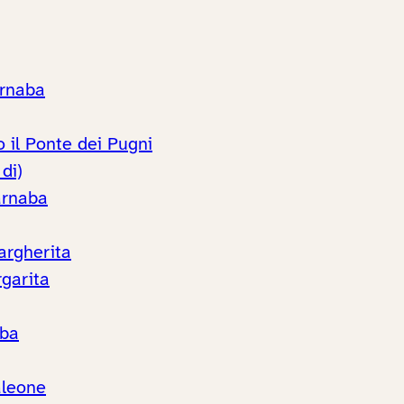
arnaba
 il Ponte dei Pugni
di)
arnaba
argherita
rgarita
aba
aleone