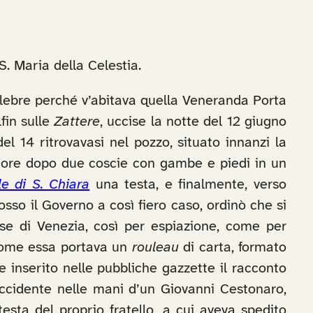
. Maria della Celestia.
elebre perché v’abitava quella Veneranda Porta
fin sulle
Zattere
, uccise la notte del 12 giugno
l 14 ritrovavasi nel pozzo, situato innanzi la
e ore dopo due coscie con gambe e piedi in un
e di S. Chiara
una testa, e finalmente, verso
sso il Governo a così fiero caso, ordinò che si
iese di Venezia, così per espiazione, come per
iccome essa portava un
rouleau
di carta, formato
e inserito nelle pubbliche gazzette il racconto
 accidente nelle mani d’un Giovanni Cestonaro,
testa del proprio fratello, a cui aveva spedito