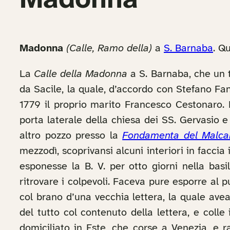
Madonna
Madonna
(Calle, Ramo della)
a
S. Barnaba
. Q
La
Calle della Madonna
a S. Barnaba, che un 
da Sacile, la quale, d’accordo con Stefano Fan
1779 il proprio marito Francesco Cestonaro. E
porta laterale della chiesa dei SS. Gervasio
altro pozzo presso la
Fondamenta del Malca
mezzodì, scoprivansi alcuni interiori in faccia 
esponesse la B. V. per otto giorni nella basi
ritrovare i colpevoli. Faceva pure esporre al 
col brano d’una vecchia lettera, la quale avea
del tutto col contenuto della lettera, e coll
domiciliato in Este, che corse a Venezia, e ra