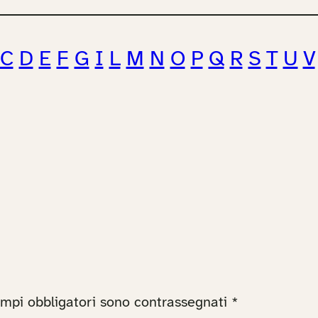
C
D
E
F
G
I
L
M
N
O
P
Q
R
S
T
U
V
ampi obbligatori sono contrassegnati
*