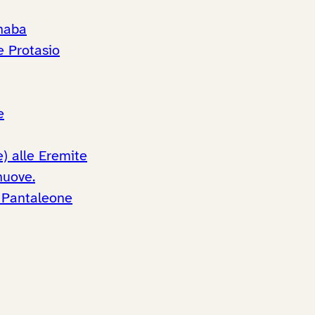
rnaba
 Protasio
e
) alle Eremite
nuove.
. Pantaleone