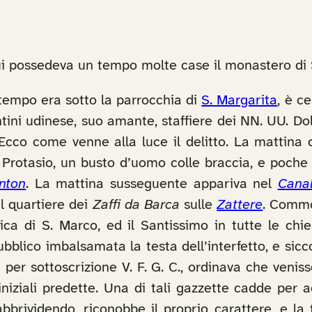
ui possedeva un tempo molte case il monastero di S
tempo era sotto la parrocchia di
S. Margarita
, è c
tini udinese, suo amante, staffiere dei NN. UU. Dol
cco come venne alla luce il delitto. La mattina de
 e Protasio, un busto d’uomo colle braccia, e poch
nton
. La mattina susseguente appariva nel
Canal
il quartiere dei
Zaffi da Barca
sulle
Zattere
. Commo
lica di S. Marco, ed il Santissimo in tutte le ch
pubblico imbalsamata la testa dell’interfetto, e s
 per sottoscrizione V. F. G. C., ordinava che veniss
e iniziali predette. Una di tali gazzette cadde per
bbrividendo, riconobbe il proprio carattere, e la 