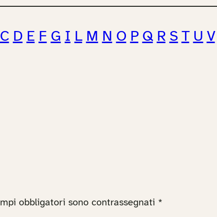
C
D
E
F
G
I
L
M
N
O
P
Q
R
S
T
U
V
ampi obbligatori sono contrassegnati
*