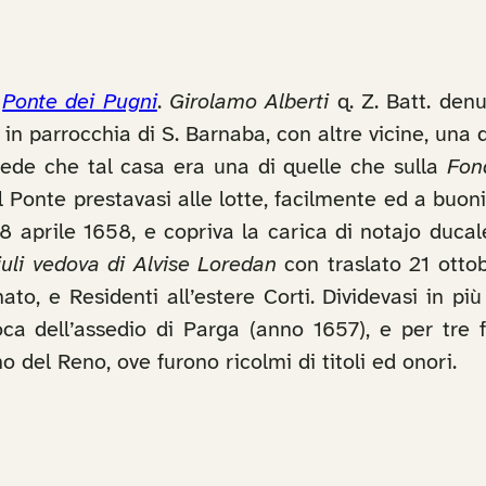
l
Ponte dei Pugni
.
Girolamo Alberti
q. Z. Batt. den
 in parrocchia di S. Barnaba, con altre vicine, una 
 vede che tal casa era una di quelle che sulla
Fon
 Ponte prestavasi alle lotte, facilmente ed a buoni
 18 aprile 1658, e copriva la carica di notajo duca
iuli vedova di Alvise Loredan
con traslato 21 ottob
ato, e Residenti all’estere Corti. Dividevasi in p
oca dell’assedio di Parga (anno 1657), e per tre f
no del Reno, ove furono ricolmi di titoli ed onori.