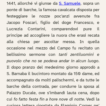
1441, allorché vi giunse da
S. Samuele
, sopra un
ponte di barche, la famosa cavalcata disposta per
festeggiare le nozze poc’anzi avvenute fra
Jacopo Foscari, figlio del doge Francesco, e
Lucrezia Contarini, comparendovi pure il
principe ad accogliere la nuora che erasi recata
alla chiesa per ascoltar messa. In quella
occasione nel mezzo del Campo fu recitato un
bellissimo sermone con
tanti zentiluomini e
puovolo che no se podeva andar in alcun luogo
.
Il dopo pranzo del medesimo giorno approdò a
S. Barnaba il bucintoro montato da 150 dame, ed
accompagnato da molti palischermi, e da tutte le
barche della contrada, per condurre la sposa al
Palazzo Ducale, ove s’imbandì lauta cena, dopo
cui
fo fatto festa fin a hore nove di notte
. Vedi la
curiosa lettera riportata da Flaminio Corner ne’