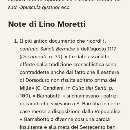
suoi
Opuscula quatuor
ecc.
Note di Lino Moretti
Il più antico documento che ricordi il
confinio Sancti Bernabe
è dell’agosto 1117
(
Documenti
, n. 39). « Le date assai alte
offerte dalla tradizione cronachistica sono
contraddette anche dal fatto che il sestiere
di Dorsoduro non risulta abitato prima del
Mille» (C. Candiani, in
Culto dei Santi
, p.
109). « Barnabotti » si chiamavano i patrizi
decaduti che vivevano a S. Barnaba in certe
case messe a disposizione dalla Repubblica.
« Barnabotto » divenne così una parola
insultante e alla metà del Settecento ben