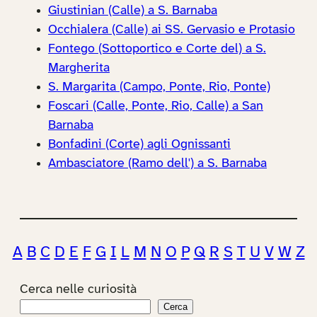
Giustinian (Calle) a S. Barnaba
Occhialera (Calle) ai SS. Gervasio e Protasio
Fontego (Sottoportico e Corte del) a S.
Margherita
S. Margarita (Campo, Ponte, Rio, Ponte)
Foscari (Calle, Ponte, Rio, Calle) a San
Barnaba
Bonfadini (Corte) agli Ognissanti
Ambasciatore (Ramo dell') a S. Barnaba
A
B
C
D
E
F
G
I
L
M
N
O
P
Q
R
S
T
U
V
W
Z
Cerca nelle curiosità
Cerca