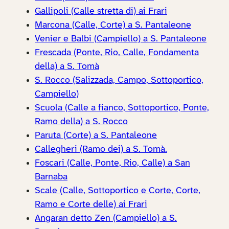
Gallipoli (Calle stretta di) ai Frari
Marcona (Calle, Corte) a S. Pantaleone
Venier e Balbi (Campiello) a S. Pantaleone
Frescada (Ponte, Rio, Calle, Fondamenta
della) a S. Tomà
S. Rocco (Salizzada, Campo, Sottoportico,
Campiello)
Scuola (Calle a fianco, Sottoportico, Ponte,
Ramo della) a S. Rocco
Paruta (Corte) a S. Pantaleone
Callegheri (Ramo dei) a S. Tomà.
Foscari (Calle, Ponte, Rio, Calle) a San
Barnaba
Scale (Calle, Sottoportico e Corte, Corte,
Ramo e Corte delle) ai Frari
Angaran detto Zen (Campiello) a S.