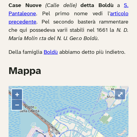
Case Nuove
(Calle delle)
detta Boldù
a
S.
Pantaleone
. Pel primo nome vedi l’
articolo
precedente
. Pel secondo basterà rammentare
che qui possedeva varii stabili nel 1661 la
N. D.
Maria Molin r.ta del N. U. Ger.o Boldù
.
Della famiglia
Boldù
abbiamo detto più indietro.
Mappa