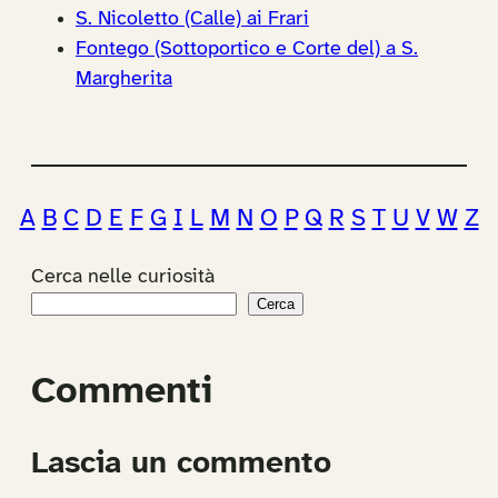
S. Nicoletto (Calle) ai Frari
Fontego (Sottoportico e Corte del) a S.
Margherita
A
B
C
D
E
F
G
I
L
M
N
O
P
Q
R
S
T
U
V
W
Z
Cerca nelle curiosità
Cerca
Commenti
Lascia un commento