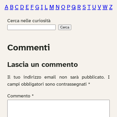
A
B
C
D
E
F
G
I
L
M
N
O
P
Q
R
S
T
U
V
W
Z
Cerca nelle curiosità
Cerca
Commenti
Lascia un commento
Il tuo indirizzo email non sarà pubblicato.
I
campi obbligatori sono contrassegnati
*
Commento
*