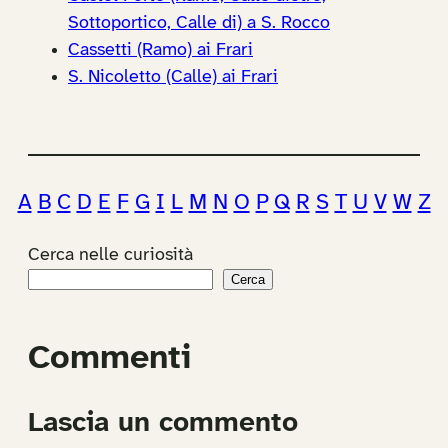
Sottoportico, Calle di) a S. Rocco
Cassetti (Ramo) ai Frari
S. Nicoletto (Calle) ai Frari
A
B
C
D
E
F
G
I
L
M
N
O
P
Q
R
S
T
U
V
W
Z
Cerca nelle curiosità
Cerca
Commenti
Lascia un commento