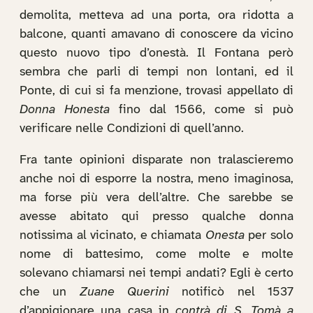
demolita, metteva ad una porta, ora ridotta a
balcone, quanti amavano di conoscere da vicino
questo nuovo tipo d’onestà. Il Fontana però
sembra che parli di tempi non lontani, ed il
Ponte, di cui si fa menzione, trovasi appellato di
Donna Honesta
fino dal 1566, come si può
verificare nelle Condizioni di quell’anno.
Fra tante opinioni disparate non tralascieremo
anche noi di esporre la nostra, meno imaginosa,
ma forse più vera dell’altre. Che sarebbe se
avesse abitato qui presso qualche donna
notissima al vicinato, e chiamata
Onesta
per solo
nome di battesimo, come molte e molte
solevano chiamarsi nei tempi andati? Egli è certo
che un
Zuane Querini
notificò nel 1537
d’appigionare una casa in
contrà di S. Tomà a