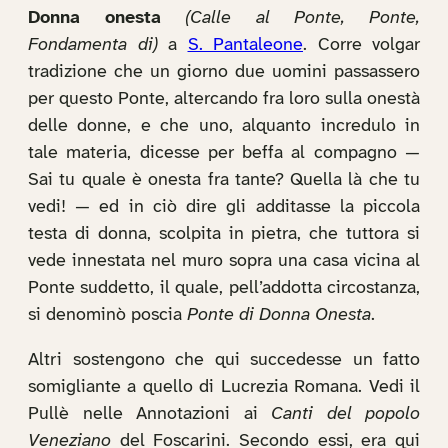
Donna onesta
(Calle al Ponte, Ponte,
Fondamenta di)
a
S. Pantaleone
. Corre volgar
tradizione che un giorno due uomini passassero
per questo Ponte, altercando fra loro sulla onestà
delle donne, e che uno, alquanto incredulo in
tale materia, dicesse per beffa al compagno —
Sai tu quale è onesta fra tante? Quella là che tu
vedi! — ed in ciò dire gli additasse la piccola
testa di donna, scolpita in pietra, che tuttora si
vede innestata nel muro sopra una casa vicina al
Ponte suddetto, il quale, pell’addotta circostanza,
si denominò poscia
Ponte di Donna Onesta
.
Altri sostengono che qui succedesse un fatto
somigliante a quello di Lucrezia Romana. Vedi il
Pullè nelle Annotazioni ai
Canti del popolo
Veneziano
del Foscarini. Secondo essi, era qui