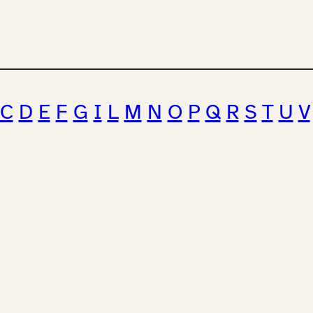
C
D
E
F
G
I
L
M
N
O
P
Q
R
S
T
U
V