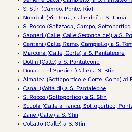
Venier e Balbi (Campiello) a S. Pantaleon
S. Stin (Campo, Ponte, Rio)
Nómboli (Rio terrà, Calle dei) a S. Tomà
S. Rocco (Salizzada, Campo, Sottoportico
Saoneri (Calle, Calle Seconda dei) a S. Po
Centani (Calle, Ramo, Campiello) a S. To
Marcona (Calle, Corte) a S. Pantaleone
Dolfin (Calle) a S. Pantaleone
Donà o del Spezier (Calle) a S. Stin
Almatea (Sottoportico e Corte, Corte) ai F
Canal (Volta di) a S. Pantaleone
S. Rocco (Sottoportico) a S. Stin
Scuola (Calle a fianco, Sottoportico, Pon
Zane (Calle) a S. Stin
Collalto (Calle) a S. Stin