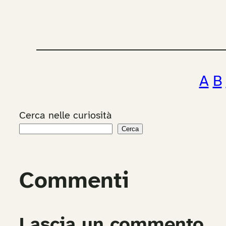
A
B
Cerca nelle curiosità
Cerca
Commenti
Lascia un commento