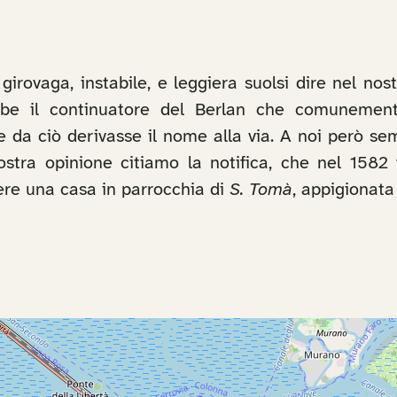
girovaga, instabile, e leggiera suolsi dire nel nos
be il continuatore del Berlan che comunement
 che da ciò derivasse il nome alla via. A noi però 
stra opinione citiamo la notifica, che nel 1582 f
dere una casa in parrocchia di
S. Tomà
, appigionat