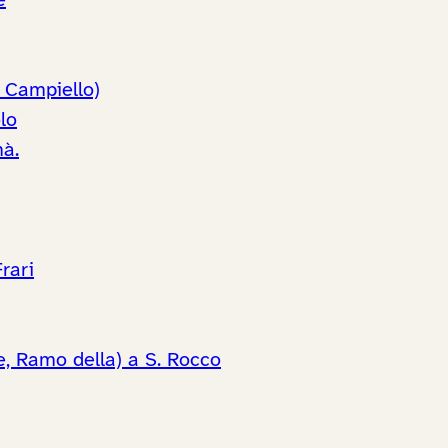
e
, Campiello)
lo
mà.
rari
te, Ramo della) a S. Rocco