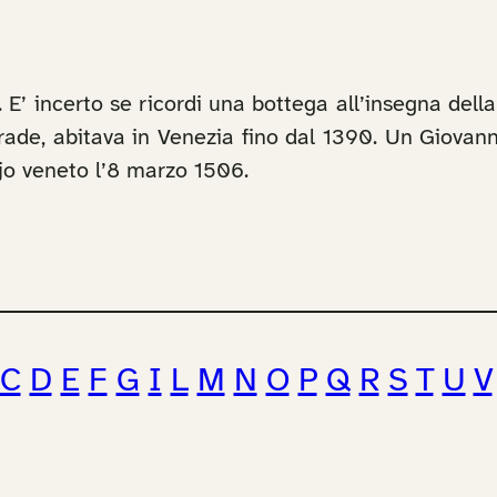
. E’ incerto se ricordi una bottega all’insegna dell
rade, abitava in Venezia fino dal 1390. Un Giovann
jo veneto l’8 marzo 1506.
C
D
E
F
G
I
L
M
N
O
P
Q
R
S
T
U
V