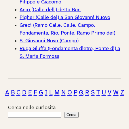
Filippo e Giacomo
Arco (Calle dell') detta Bon
Figher (Calle del) a San Giovanni Nuovo
Greci (Ramo Calle, Calle, Campo,
Fondamenta, Rio, Ponte, Ramo Primo dei)
S. Giovanni Novo (Campo)
Ruga Giuffa (Fondamenta dietro, Ponte di) a
S. Maria Formosa
A
B
C
D
E
F
G
I
L
M
N
O
P
Q
R
S
T
U
V
W
Z
Cerca nelle curiosità
Cerca