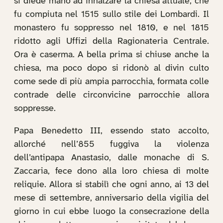
si diede mano ad innalzare la chiesa attuale, che
fu compiuta nel 1515 sullo stile dei Lombardi. Il
monastero fu soppresso nel 1810, e nel 1815
ridotto agli Uffizi della Ragionateria Centrale.
Ora è caserma. A bella prima si chiuse anche la
chiesa, ma poco dopo si ridonò al divin culto
come sede di più ampia parrocchia, formata colle
contrade delle circonvicine parrocchie allora
soppresse.
Papa Benedetto III, essendo stato accolto,
allorché nell’855 fuggiva la violenza
dell’antipapa Anastasio, dalle monache di S.
Zaccaria, fece dono alla loro chiesa di molte
reliquie. Allora si stabilì che ogni anno, ai 13 del
mese di settembre, anniversario della vigilia del
giorno in cui ebbe luogo la consecrazione della