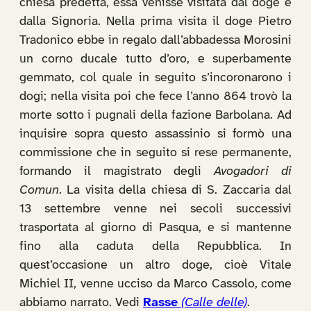
chiesa predetta, essa venisse visitata dal doge e
dalla Signoria. Nella prima visita il doge Pietro
Tradonico ebbe in regalo dall’abbadessa Morosini
un corno ducale tutto d’oro, e superbamente
gemmato, col quale in seguito s’incoronarono i
dogi; nella visita poi che fece l’anno 864 trovò la
morte sotto i pugnali della fazione Barbolana. Ad
inquisire sopra questo assassinio si formò una
commissione che in seguito si rese permanente,
formando il magistrato degli
Avogadori di
Comun
. La visita della chiesa di S. Zaccaria dal
13 settembre venne nei secoli successivi
trasportata al giorno di Pasqua, e si mantenne
fino alla caduta della Repubblica. In
quest’occasione un altro doge, cioè Vitale
Michiel II, venne ucciso da Marco Cassolo, come
abbiamo narrato. Vedi
Rasse
(Calle delle)
.