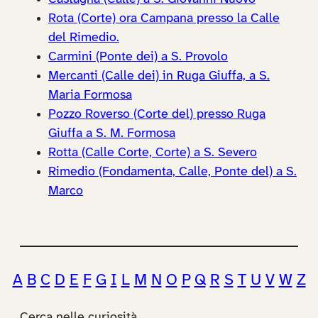
Rota (Corte) ora Campana presso la Calle
del Rimedio.
Carmini (Ponte dei) a S. Provolo
Mercanti (Calle dei) in Ruga Giuffa, a S.
Maria Formosa
Pozzo Roverso (Corte del) presso Ruga
Giuffa a S. M. Formosa
Rotta (Calle Corte, Corte) a S. Severo
Rimedio (Fondamenta, Calle, Ponte del) a S.
Marco
A
B
C
D
E
F
G
I
L
M
N
O
P
Q
R
S
T
U
V
W
Z
Cerca nelle curiosità