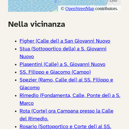
Nella vicinanza
Figher (Calle del) a San Giovanni Nuovo
Stua (Sottoportico della) a S. Giovanni
Nuovo
Piasentini (Calle) a S. Giovanni Nuovo
SS. Filippo e Giacomo (Campo)
Spezier (Ramo, Calle del) ai SS. Filippo e
Giacomo
Rimedio (Fondamenta, Calle, Ponte del) a S.
Marco
Rota (Corte) ora Campana presso la Calle
del Rimedio.
Rosario (Sottoportico e Corte del) ai SS.