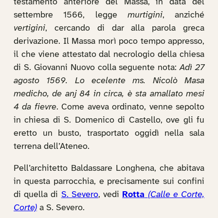
testamento anteriore del Massa, in data del
settembre 1566, legge
murtigini
, anziché
vertigini
, cercando di dar alla parola greca
derivazione. Il Massa morì poco tempo appresso,
il che viene attestato dal necrologio della chiesa
di S. Giovanni Nuovo colla seguente nota:
Adì 27
agosto 1569. Lo ecelente ms. Nicolò Masa
medicho, de anj 84 in circa, è sta amallato mesi
4 da fievre
. Come aveva ordinato, venne sepolto
in chiesa di S. Domenico di Castello, ove gli fu
eretto un busto, trasportato oggidì nella sala
terrena dell’Ateneo.
Pell’architetto Baldassare Longhena, che abitava
in questa parrocchia, e precisamente sui confini
di quella di
S. Severo
, vedi
Rotta
(Calle e Corte,
Corte)
a S. Severo.