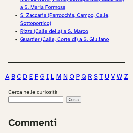
a S. Maria Formosa
S. Zaccaria (Parrocchia, Campo, Calle,
Sottoportico)
Rizza (Calle della) a S. Marco
Quartier (Calle, Corte di) a S. Giuliano
A
B
C
D
E
F
G
I
L
M
N
O
P
Q
R
S
T
U
V
W
Z
Cerca nelle curiosità
Cerca
Commenti