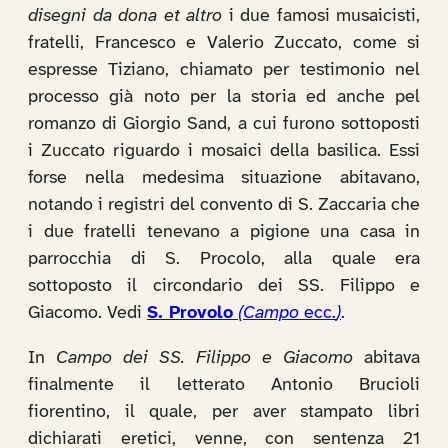
disegni da dona et altro
i due famosi musaicisti,
fratelli, Francesco e Valerio Zuccato, come si
espresse Tiziano, chiamato per testimonio nel
processo già noto per la storia ed anche pel
romanzo di Giorgio Sand, a cui furono sottoposti
i Zuccato riguardo i mosaici della basilica. Essi
forse nella medesima situazione abitavano,
notando i registri del convento di S. Zaccaria che
i due fratelli tenevano a pigione una casa in
parrocchia di S. Procolo, alla quale era
sottoposto il circondario dei SS. Filippo e
Giacomo. Vedi
S. Provolo
(Campo
ecc.
)
.
In
Campo dei SS. Filippo e Giacomo
abitava
finalmente il letterato Antonio Brucioli
fiorentino, il quale, per aver stampato libri
dichiarati eretici, venne, con sentenza 21