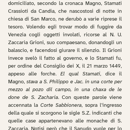
domiciliato, secondo la cronaca Magno, Stamati
Crassioti da Candia, che nascostosi di notte in
chiesa di San Marco, ne derubò a varie riprese il
tesoro. Volendo egli trovar modo di fuggire da
Venezia cogli oggetti involati, ricorse al N. U.
Zaccaria Grioni, suo compaesano, donandogli un
balascio, e facendosi giurare il silenzio. Il Grioni
invece svelò il fatto al governo, e lo Stamati fu,
per ordine del Consiglio dei X, il 21 marzo 1449,
appeso alle forche.
El qual Stamati
, dice il
Magno,
stava a S. Philippo e Jac. in una corte per
mezzo al pozo dil campo, in una chaxa de le
done de S. Zacharia
. Con queste parole viene
accennata la
Corte Sabbionera
, sopra l’ingresso
della quale si scorgono le sigle S.Z. indicanti che
quelle case appartenevano alle monache di S.
Zaccaria. Notisi però che il Sanudo vuole per lo