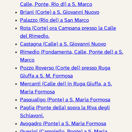
Calle, Ponte, Rio di) a S. Marco
Briani (Corte) a S. Giovanni Nuovo
Palazzo (Rio del) a San Marco
Rota (Corte) ora Campana presso la Calle
del Rimedio.
Castagna (Calle) a S. Giovanni Nuovo
Rimedio (Fondamenta, Calle, Ponte del) a S.
Marco
Pozzo Roverso (Corte del) presso Ruga
Giuffa a S. M. Formosa
Mercanti (Calle dei) in Ruga Giuffa, a S.
Maria Formosa
Pasqualigo (Ponte) a S. Maria Formosa
Paglia (Ponte della) sopra la Riva degli
Schiavoni.
Avogadro (Ponte) a S. Maria Formosa
Querini (Campiello, Ponte) a S. Maria