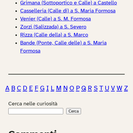
Grimana (Sottoportico e Calle) a Castello
Casselleria (Calle di) a S. Maria Formosa
Venier (Calle) a S. M. Formosa
Zorzi (Salizzada) a S. Severo
Rizza (Calle della) a S. Marco
Bande (Ponte, Calle delle) a S. Maria
Formosa
A
B
C
D
E
F
G
I
L
M
N
O
P
Q
R
S
T
U
V
W
Z
Cerca nelle curiosità
Cerca