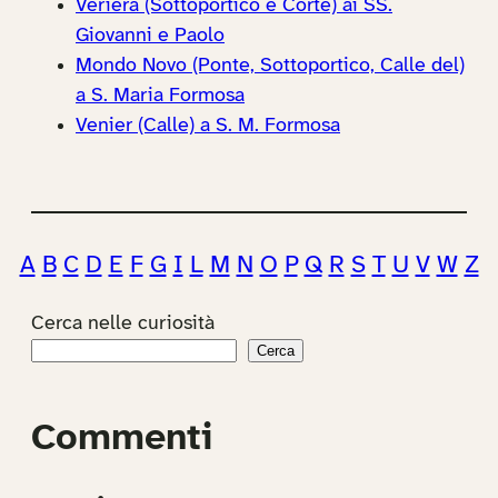
Veriera (Sottoportico e Corte) ai SS.
Giovanni e Paolo
Mondo Novo (Ponte, Sottoportico, Calle del)
a S. Maria Formosa
Venier (Calle) a S. M. Formosa
A
B
C
D
E
F
G
I
L
M
N
O
P
Q
R
S
T
U
V
W
Z
Cerca nelle curiosità
Cerca
Commenti