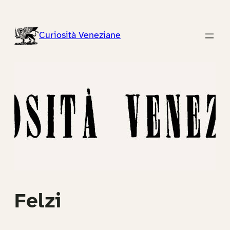
Vai
al
Curiosità Veneziane
contenuto
Felzi