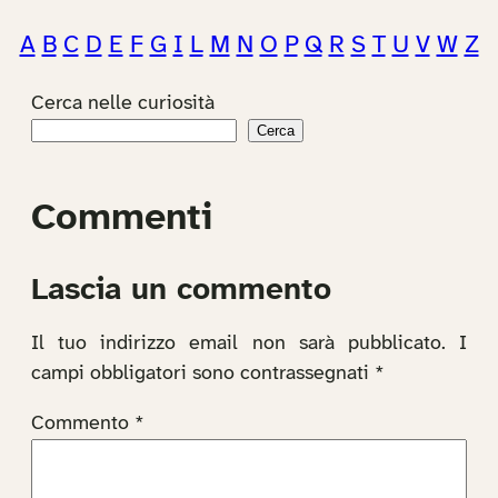
A
B
C
D
E
F
G
I
L
M
N
O
P
Q
R
S
T
U
V
W
Z
Cerca nelle curiosità
Cerca
Commenti
Lascia un commento
Il tuo indirizzo email non sarà pubblicato.
I
campi obbligatori sono contrassegnati
*
Commento
*