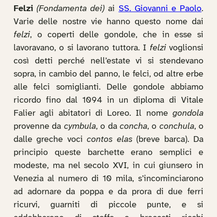
Felzi
(Fondamenta dei)
ai
SS. Giovanni e Paolo
.
Varie delle nostre vie hanno questo nome dai
felzi
, o coperti delle gondole, che in esse si
lavoravano, o si lavorano tuttora. I
felzi
voglionsi
così detti perché nell’estate vi si stendevano
sopra, in cambio del panno, le felci, od altre erbe
alle felci somiglianti. Delle gondole abbiamo
ricordo fino dal 1094 in un diploma di Vitale
Falier agli abitatori di Loreo. Il nome
gondola
provenne da
cymbula
, o da
concha
, o
conchula
, o
dalle greche voci
contos elas
(breve barca). Da
principio queste barchette erano semplici e
modeste, ma nel secolo XVI, in cui giunsero in
Venezia al numero di 10 mila, s’incominciarono
ad adornare da poppa e da prora di due ferri
ricurvi, guarniti di piccole punte, e si