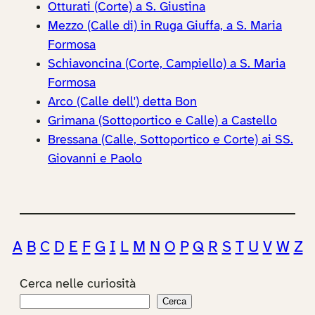
Otturati (Corte) a S. Giustina
Mezzo (Calle di) in Ruga Giuffa, a S. Maria
Formosa
Schiavoncina (Corte, Campiello) a S. Maria
Formosa
Arco (Calle dell') detta Bon
Grimana (Sottoportico e Calle) a Castello
Bressana (Calle, Sottoportico e Corte) ai SS.
Giovanni e Paolo
A
B
C
D
E
F
G
I
L
M
N
O
P
Q
R
S
T
U
V
W
Z
Cerca nelle curiosità
Cerca