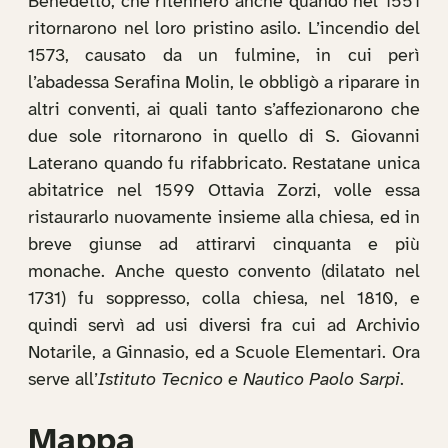
Benedetto, che ritennero anche quando nel 1551
ritornarono nel loro pristino asilo. L’incendio del
1573, causato da un fulmine, in cui perì
l’abadessa Serafina Molin, le obbligò a riparare in
altri conventi, ai quali tanto s’affezionarono che
due sole ritornarono in quello di S. Giovanni
Laterano quando fu rifabbricato. Restatane unica
abitatrice nel 1599 Ottavia Zorzi, volle essa
ristaurarlo nuovamente insieme alla chiesa, ed in
breve giunse ad attirarvi cinquanta e più
monache. Anche questo convento (dilatato nel
1731) fu soppresso, colla chiesa, nel 1810, e
quindi servì ad usi diversi fra cui ad Archivio
Notarile, a Ginnasio, ed a Scuole Elementari. Ora
serve all’
Istituto Tecnico e Nautico Paolo Sarpi
.
Mappa