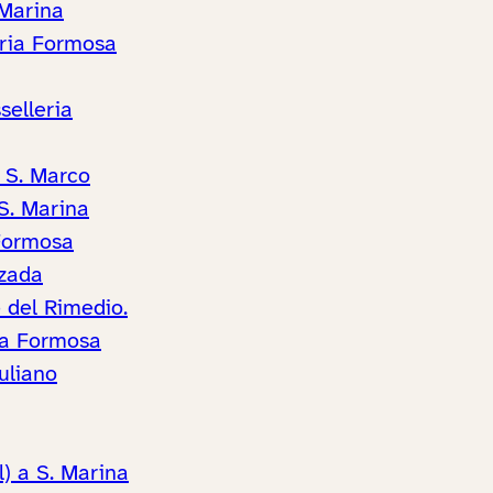
 Marina
aria Formosa
selleria
 S. Marco
S. Marina
 Formosa
zzada
 del Rimedio.
ia Formosa
uliano
l) a S. Marina