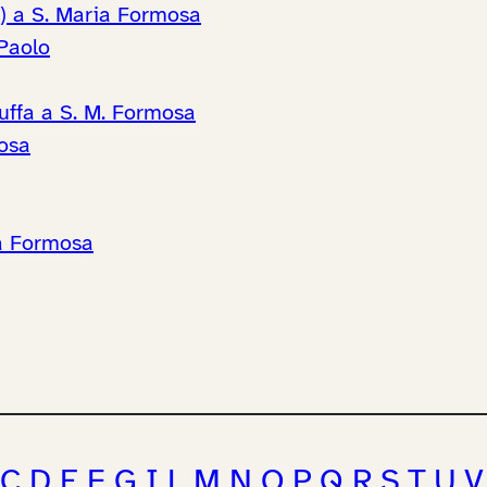
) a S. Maria Formosa
 Paolo
uffa a S. M. Formosa
mosa
ia Formosa
C
D
E
F
G
I
L
M
N
O
P
Q
R
S
T
U
V