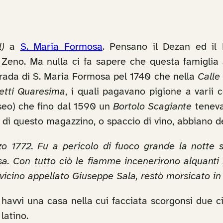
)
a
S. Maria Formosa
. Pensano il Dezan ed il 
Zeno. Ma nulla ci fa sapere che questa famiglia ab
trada di S. Maria Formosa pel 1740 che nella
Calle
 detti Quaresima
, i quali pagavano pigione a varii 
seo) che fino dal 1590 un
Bortolo Scagiante
teneva
 di questo magazzino, o spaccio di vino, abbiano der
o 1772. Fu a pericolo di fuoco grande la notte s
 Con tutto ciò le fiamme incenerirono alquanti mo
ro vicino appellato Giuseppe Sala, restò morsicato
o, havvi una casa nella cui facciata scorgonsi due c
latino.