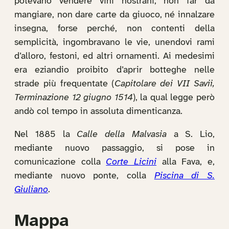
potevano vendere vini nostrani, non far da
mangiare, non dare carte da giuoco, né innalzare
insegna, forse perché, non contenti della
semplicità, ingombravano le vie, unendovi rami
d’alloro, festoni, ed altri ornamenti. Ai medesimi
era eziandio proibito d’aprir botteghe nelle
strade più frequentate (
Capitolare dei VII Savii,
Terminazione 12 giugno 1514
), la qual legge però
andò col tempo in assoluta dimenticanza.
Nel 1885 la
Calle della Malvasia
a S. Lio,
mediante nuovo passaggio, si pose in
comunicazione colla
Corte Licini
alla Fava, e,
mediante nuovo ponte, colla
Piscina di S.
Giuliano
.
Mappa