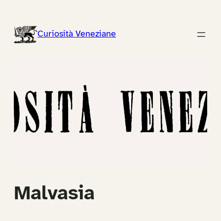
Vai
al
Curiosità Veneziane
contenuto
Malvasia