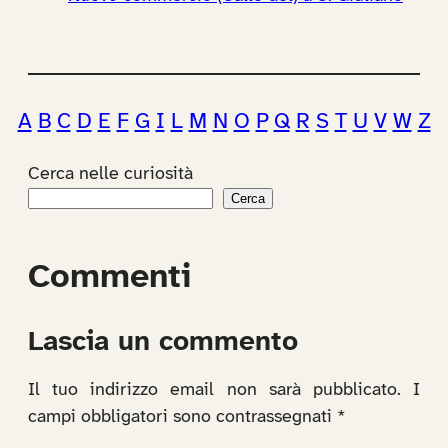
A
B
C
D
E
F
G
I
L
M
N
O
P
Q
R
S
T
U
V
W
Z
Cerca nelle curiosità
Cerca
Commenti
Lascia un commento
Il tuo indirizzo email non sarà pubblicato.
I
campi obbligatori sono contrassegnati
*