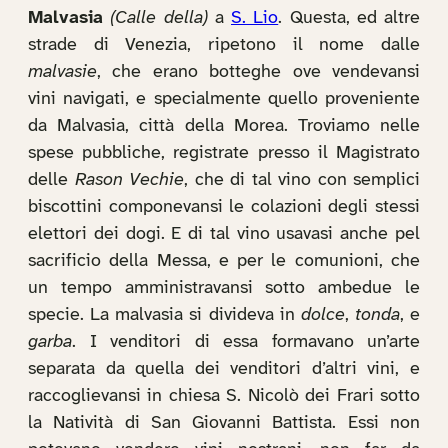
Malvasia
(Calle della)
a
S. Lio
. Questa, ed altre
strade di Venezia, ripetono il nome dalle
malvasie
, che erano botteghe ove vendevansi
vini navigati, e specialmente quello proveniente
da Malvasia, città della Morea. Troviamo nelle
spese pubbliche, registrate presso il Magistrato
delle
Rason Vechie
, che di tal vino con semplici
biscottini componevansi le colazioni degli stessi
elettori dei dogi. E di tal vino usavasi anche pel
sacrificio della Messa, e per le comunioni, che
un tempo amministravansi sotto ambedue le
specie. La malvasia si divideva in
dolce
,
tonda
, e
garba
. I venditori di essa formavano un’arte
separata da quella dei venditori d’altri vini, e
raccoglievansi in chiesa S. Nicolò dei Frari sotto
la Natività di San Giovanni Battista. Essi non