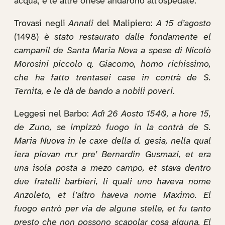
acqua, e le altre offese andarono all’ospedale.
Trovasi negli
Annali
del Malipiero:
A 15 d’agosto
(1498)
è stato restaurato dalle fondamente el
campanil de Santa Maria Nova a spese di Nicolò
Morosini piccolo q. Giacomo, homo richissimo,
che ha fatto trentasei case in contrà de S.
Ternita, e le dà de bando a nobili poveri
.
Leggesi nel Barbo:
Adì 26 Aosto 1540, a hore 15,
de Zuno, se impizzò fuogo in la contrà de S.
Maria Nuova in le caxe della d. gesia, nella qual
iera piovan m.r pre’ Bernardin Gusmazi, et era
una isola posta a mezo campo, et stava dentro
due fratelli barbieri, li quali uno haveva nome
Anzoleto, et l’altro haveva nome Maximo. El
fuogo entrò per via de algune stelle, et fu tanto
presto che non possono scapolar cosa alguna. El