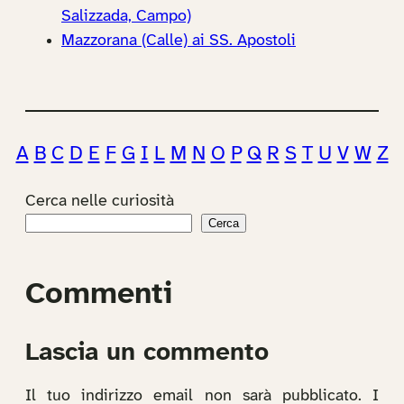
Salizzada, Campo)
Mazzorana (Calle) ai SS. Apostoli
A
B
C
D
E
F
G
I
L
M
N
O
P
Q
R
S
T
U
V
W
Z
Cerca nelle curiosità
Cerca
Commenti
Lascia un commento
Il tuo indirizzo email non sarà pubblicato.
I