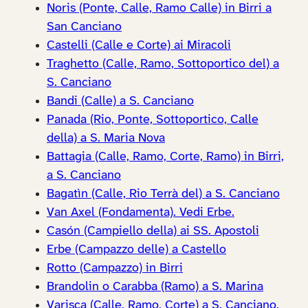
Noris (Ponte, Calle, Ramo Calle) in Birri a
San Canciano
Castelli (Calle e Corte) ai Miracoli
Traghetto (Calle, Ramo, Sottoportico del) a
S. Canciano
Bandi (Calle) a S. Canciano
Panada (Rio, Ponte, Sottoportico, Calle
della) a S. Maria Nova
Battagia (Calle, Ramo, Corte, Ramo) in Birri,
a S. Canciano
Bagatìn (Calle, Rio Terrà del) a S. Canciano
Van Axel (Fondamenta). Vedi Erbe.
Casón (Campiello della) ai SS. Apostoli
Erbe (Campazzo delle) a Castello
Rotto (Campazzo) in Birri
Brandolin o Carabba (Ramo) a S. Marina
Varisca (Calle, Ramo, Corte) a S. Canciano,