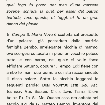
qual fogo fu posto per man d’una massera
zovene, schiava, la qual, per esser dal patron
battuda, fece questo, et fuggì, et fu un gran
danno del piovan
.
In
Campo S. Maria Nova
è scolpita sul prospetto
d’un palazzo, già posseduto dalla patrizia
famiglia Bembo, un’elegante nicchia di marmo,
ove scorgesi collocato in piedi un vecchio peloso
tutto, e con barba, nel quale si volle forse
effigiare Saturno, oppure il Tempo. Egli tiene con
ambe le mani due perni, a cui sta raccomandato
il disco solare. Sotto la nicchia leggonsi le
seguenti parole:
Dum Volvitur Iste Iad. Asc.
Iustinop. Ver. Salamis Creta Iovis Testes Erunt
Actor. Pa. Io. Se. Mo.
Questa casa era abitata nel
secolo XVI da G. Matteo Bembo, inventore del