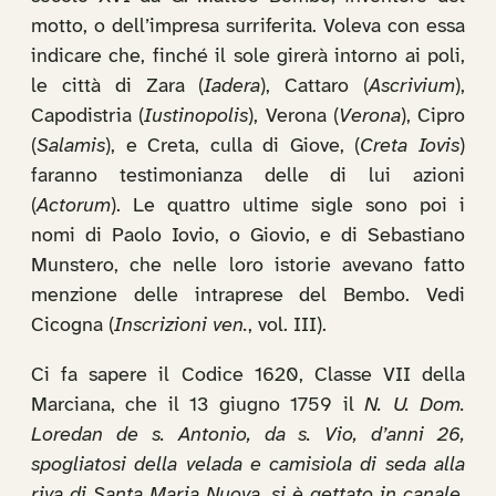
motto, o dell’impresa surriferita. Voleva con essa
indicare che, finché il sole girerà intorno ai poli,
le città di Zara (
Iadera
), Cattaro (
Ascrivium
),
Capodistria (
Iustinopolis
), Verona (
Verona
), Cipro
(
Salamis
), e Creta, culla di Giove, (
Creta Iovis
)
faranno testimonianza delle di lui azioni
(
Actorum
). Le quattro ultime sigle sono poi i
nomi di Paolo Iovio, o Giovio, e di Sebastiano
Munstero, che nelle loro istorie avevano fatto
menzione delle intraprese del Bembo. Vedi
Cicogna (
Inscrizioni ven.
, vol. III).
Ci fa sapere il Codice 1620, Classe VII della
Marciana, che il 13 giugno 1759 il
N. U. Dom.
Loredan de s. Antonio, da s. Vio, d’anni 26,
spogliatosi della velada e camisiola di seda alla
riva di Santa Maria Nuova, si è gettato in canale,