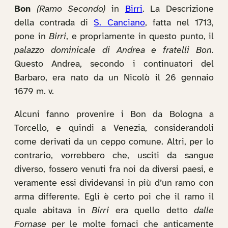
Bon
(Ramo Secondo)
in
Birri
. La Descrizione
della contrada di
S. Canciano
, fatta nel 1713,
pone in
Birri
, e propriamente in questo punto, il
palazzo dominicale di Andrea e fratelli Bon
.
Questo Andrea, secondo i continuatori del
Barbaro, era nato da un Nicolò il 26 gennaio
1679 m. v.
Alcuni fanno provenire i Bon da Bologna a
Torcello, e quindi a Venezia, considerandoli
come derivati da un ceppo comune. Altri, per lo
contrario, vorrebbero che, usciti da sangue
diverso, fossero venuti fra noi da diversi paesi, e
veramente essi dividevansi in più d’un ramo con
arma differente. Egli è certo poi che il ramo il
quale abitava in
Birri
era quello detto
dalle
Fornase
per le molte fornaci che anticamente