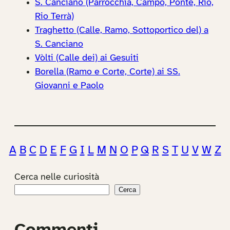
S. Canciano (Parrocchia, Campo, Ponte, Rio,
Rio Terrà)
Traghetto (Calle, Ramo, Sottoportico del) a
S. Canciano
Vòlti (Calle dei) ai Gesuiti
Borella (Ramo e Corte, Corte) ai SS.
Giovanni e Paolo
A
B
C
D
E
F
G
I
L
M
N
O
P
Q
R
S
T
U
V
W
Z
Cerca nelle curiosità
Cerca