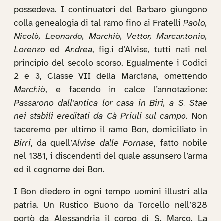
possedeva. I continuatori del Barbaro giungono
colla genealogia di tal ramo fino ai Fratelli
Paolo,
Nicolò, Leonardo, Marchiò, Vettor, Marcantonio,
Lorenzo
ed
Andrea
, figli d’Alvise, tutti nati nel
principio del secolo scorso. Egualmente i Codici
2 e 3, Classe VII della Marciana, omettendo
Marchiò
, e facendo in calce l’annotazione:
Passarono dall’antica lor casa in Biri, a S. Stae
nei stabili ereditati da Cà Priuli sul campo
. Non
taceremo per ultimo il ramo Bon, domiciliato in
Birri
, da quell’
Alvise dalle Fornase
, fatto nobile
nel 1381, i discendenti del quale assunsero l’arma
ed il cognome dei Bon.
I Bon diedero in ogni tempo uomini illustri alla
patria. Un Rustico Buono da Torcello nell’828
portò da Alessandria il corpo di S. Marco. La