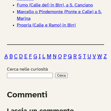
Fumo (Calle del) in Birri, a S. Canciano
Marcello o Pindemonte (Ponte e Calle) a S.
Marina
Propria (Calle e Ramo) in Birri
A
B
C
D
E
F
G
I
L
M
N
O
P
Q
R
S
T
U
V
W
Z
Cerca nelle curiosità
Cerca
Commenti