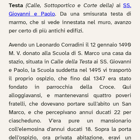
Testa
(Calle, Sottoportico e Corte della)
ai
SS.
Giovanni e Paolo
. Da una smisurata testa di
marmo, che si vede innestata nel muro, avanzo
per certo di più antichi edifizi.
Avendo un Leonardo Corradini il 12 gennaio 1490
M. V. donato alla Scuola di S. Marco una casa da
stazio, situata in
Calle della Testa
ai SS. Giovanni
e Paolo, la Scuola suddetta nel 1495 vi trasportò
il proprio ospizio, che fino dal 1347 era stato
fondato in parrocchia della Croce. Qui
alloggiavansi, e mantenevansi quattro poveri
fratelli, che dovevano portare sull’abito un San
Marco, e che percepivano annui ducati 22 per
ciascheduno. V’era pure un mansionario
coll’elemosina d’annui ducati 18. Sopra la porta
dell’ospizio, ora privata abitazione, eravi un