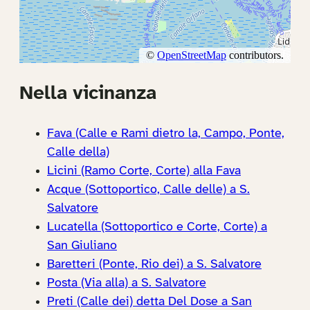
Nella vicinanza
Fava (Calle e Rami dietro la, Campo, Ponte,
Calle della)
Licini (Ramo Corte, Corte) alla Fava
Acque (Sottoportico, Calle delle) a S.
Salvatore
Lucatella (Sottoportico e Corte, Corte) a
San Giuliano
Baretteri (Ponte, Rio dei) a S. Salvatore
Posta (Via alla) a S. Salvatore
Preti (Calle dei) detta Del Dose a San