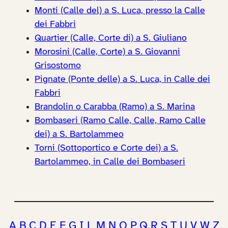
Monti (Calle del) a S. Luca, presso la Calle
dei Fabbri
Quartier (Calle, Corte di) a S. Giuliano
Morosini (Calle, Corte) a S. Giovanni
Grisostomo
Pignate (Ponte delle) a S. Luca, in Calle dei
Fabbri
Brandolin o Carabba (Ramo) a S. Marina
Bombaseri (Ramo Calle, Calle, Ramo Calle
dei) a S. Bartolammeo
Torni (Sottoportico e Corte dei) a S.
Bartolammeo, in Calle dei Bombaseri
A
B
C
D
E
F
G
I
L
M
N
O
P
Q
R
S
T
U
V
W
Z