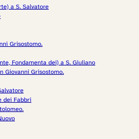
te) a S. Salvatore
e
anni Grisostomo.
onte, Fondamenta dei) a S. Giuliano
an Giovanni Grisostomo.
Salvatore
e dei Fabbri
rtolomeo.
 Nuovo