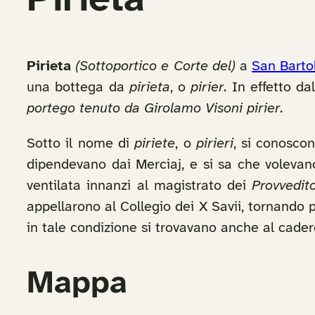
Pirieta
Pirieta
(Sottoportico e Corte del)
a
San Bart
una bottega da
pirieta
, o
pirier
. In effetto d
portego tenuto da Girolamo Visoni pirier
.
Sotto il nome di
piriete
, o
pirieri
, si conoscon
dipendevano dai Merciaj, e si sa che volevano
ventilata innanzi al magistrato dei
Provvedit
appellarono al Collegio dei X Savii, tornando 
in tale condizione si trovavano anche al cader
Mappa