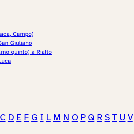
zzada, Campo)
 San Giuliano
mo quinto) a Rialto
 Luca
C
D
E
F
G
I
L
M
N
O
P
Q
R
S
T
U
V