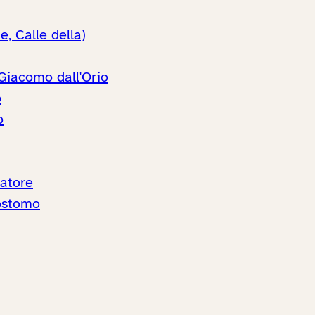
, Calle della)
Giacomo dall'Orio
o
o
vatore
sostomo