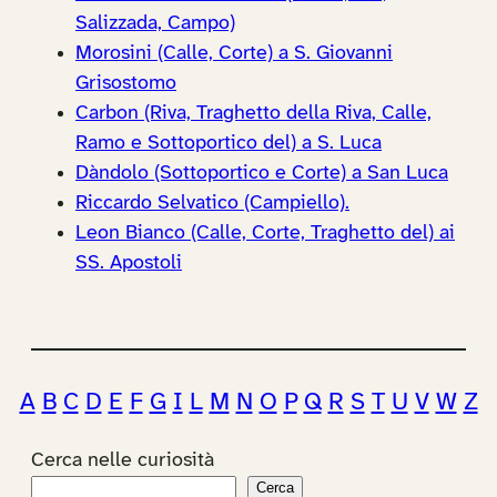
Salizzada, Campo)
Morosini (Calle, Corte) a S. Giovanni
Grisostomo
Carbon (Riva, Traghetto della Riva, Calle,
Ramo e Sottoportico del) a S. Luca
Dàndolo (Sottoportico e Corte) a San Luca
Riccardo Selvatico (Campiello).
Leon Bianco (Calle, Corte, Traghetto del) ai
SS. Apostoli
A
B
C
D
E
F
G
I
L
M
N
O
P
Q
R
S
T
U
V
W
Z
Cerca nelle curiosità
Cerca