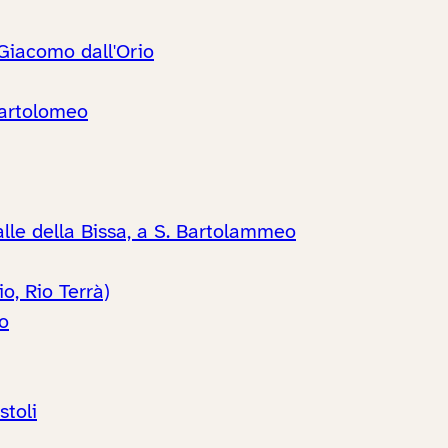
Giacomo dall'Orio
Bartolomeo
alle della Bissa, a S. Bartolammeo
o, Rio Terrà)
o
stoli