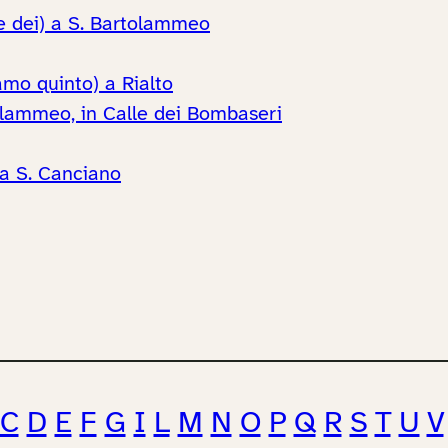
e dei) a S. Bartolammeo
mo quinto) a Rialto
tolammeo, in Calle dei Bombaseri
 a S. Canciano
C
D
E
F
G
I
L
M
N
O
P
Q
R
S
T
U
V