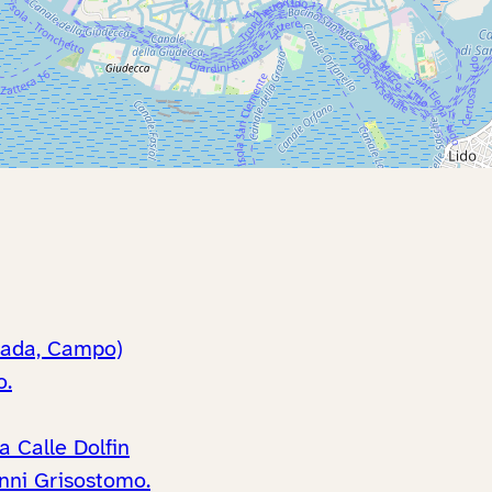
zzada, Campo)
o.
a Calle Dolfin
anni Grisostomo.