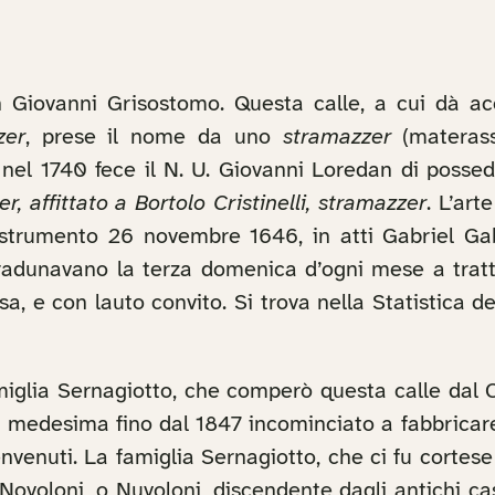
Giovanni Grisostomo. Questa calle, a cui dà acc
zer
, prese il nome da uno
stramazzer
(materass
he nel 1740 fece il N. U. Giovanni Loredan di pos
, affittato a Bortolo Cristinelli, stramazzer
. L’art
lo strumento 26 novembre 1646, in atti Gabriel Ga
i radunavano la terza domenica d’ogni mese a tratt
sa, e con lauto convito. Si trova nella Statistica
iglia Sernagiotto, che comperò questa calle dal 
a medesima fino dal 1847 incominciato a fabbricare
nvenuti. La famiglia Sernagiotto, che ci fu cortes
Novoloni, o Nuvoloni, discendente dagli antichi cas