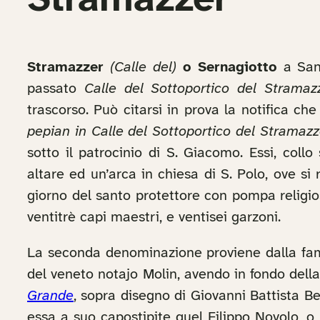
Stramazzer
Stramazzer
(Calle del)
o Sernagiotto
a San 
passato
Calle del Sottoportico del Stramaz
trascorso. Può citarsi in prova la notifica c
pepian in Calle del Sottoportico del Stramazzer
sotto il patrocinio di S. Giacomo. Essi, col
altare ed un’arca in chiesa di S. Polo, ove s
giorno del santo protettore con pompa religio
ventitrè capi maestri, e ventisei garzoni.
La seconda denominazione proviene dalla fam
del veneto notajo Molin, avendo in fondo dell
Grande
, sopra disegno di Giovanni Battista Be
essa a suo capostipite quel Filippo Novolo, o 