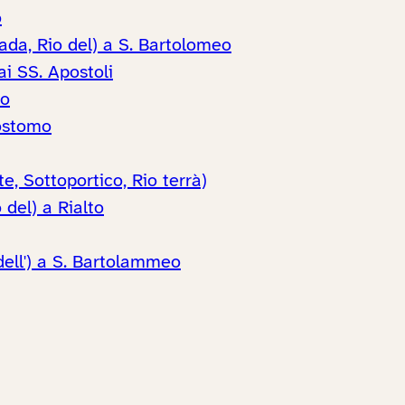
o
ada, Rio del) a S. Bartolomeo
ai SS. Apostoli
no
sostomo
e, Sottoportico, Rio terrà)
del) a Rialto
dell') a S. Bartolammeo