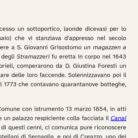
esso un sottoportico, laonde dicevasi per lo
aio) che vi stanziava d’appresso nel secolo
sedere a S. Giovanni Grisostomo
un magazzen a
e degli
Stramazzeri
fu eretta in corpo nel 1643
brieli, comperarono da D. Giustina Foresti un
are delle loro faccende. Solennizzavano poi il
 del 1773 che contavano quarantanove botteghe,
Comune con istrumento 13 marzo 1854, in atti
 un palazzo respiciente colla facciata il
Canal
e di questi cenni, ci comunica pure riconoscere
tellani di Sernaglia, e poi di Creazzo, uno dei