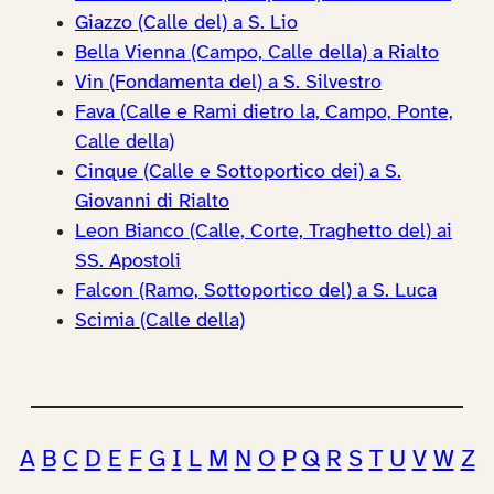
Giazzo (Calle del) a S. Lio
Bella Vienna (Campo, Calle della) a Rialto
Vin (Fondamenta del) a S. Silvestro
Fava (Calle e Rami dietro la, Campo, Ponte,
Calle della)
Cinque (Calle e Sottoportico dei) a S.
Giovanni di Rialto
Leon Bianco (Calle, Corte, Traghetto del) ai
SS. Apostoli
Falcon (Ramo, Sottoportico del) a S. Luca
Scimia (Calle della)
A
B
C
D
E
F
G
I
L
M
N
O
P
Q
R
S
T
U
V
W
Z