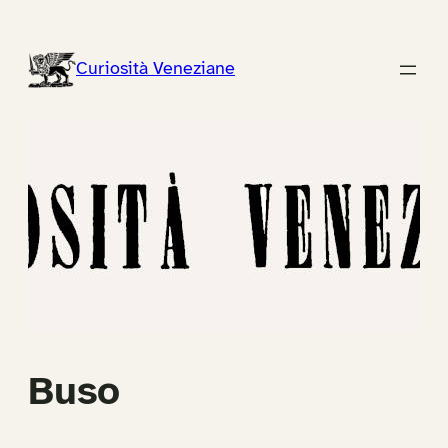
Vai
al
Curiosità Veneziane
contenuto
Buso