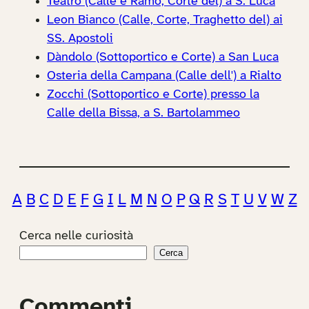
Teatro (Calle e Ramo, Corte del) a S. Luca
Leon Bianco (Calle, Corte, Traghetto del) ai
SS. Apostoli
Dàndolo (Sottoportico e Corte) a San Luca
Osteria della Campana (Calle dell') a Rialto
Zocchi (Sottoportico e Corte) presso la
Calle della Bissa, a S. Bartolammeo
A
B
C
D
E
F
G
I
L
M
N
O
P
Q
R
S
T
U
V
W
Z
Cerca nelle curiosità
Cerca
Commenti