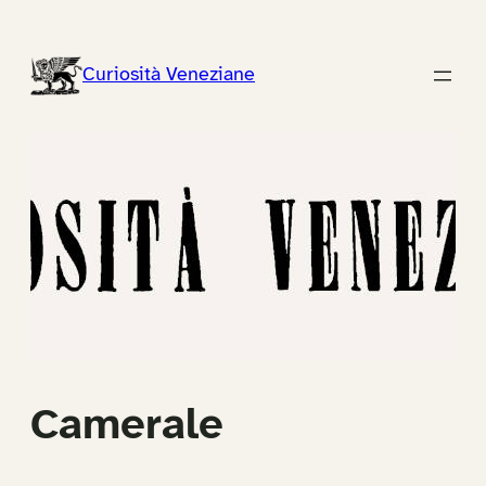
Vai
al
Curiosità Veneziane
contenuto
Camerale