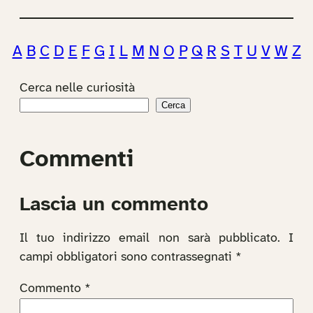
A
B
C
D
E
F
G
I
L
M
N
O
P
Q
R
S
T
U
V
W
Z
Cerca nelle curiosità
Cerca
Commenti
Lascia un commento
Il tuo indirizzo email non sarà pubblicato.
I
campi obbligatori sono contrassegnati
*
Commento
*