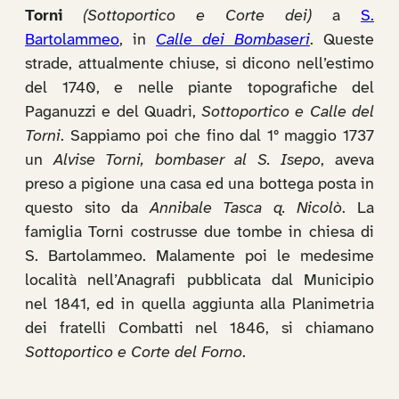
Torni
(Sottoportico e Corte dei)
a
S.
Bartolammeo
, in
Calle dei Bombaseri
. Queste
strade, attualmente chiuse, si dicono nell’estimo
del 1740, e nelle piante topografiche del
Paganuzzi e del Quadri,
Sottoportico e Calle del
Torni
. Sappiamo poi che fino dal 1° maggio 1737
un
Alvise Torni, bombaser al S. Isepo
, aveva
preso a pigione una casa ed una bottega posta in
questo sito da
Annibale Tasca q. Nicolò
. La
famiglia Torni costrusse due tombe in chiesa di
S. Bartolammeo. Malamente poi le medesime
località nell’Anagrafi pubblicata dal Municipio
nel 1841, ed in quella aggiunta alla Planimetria
dei fratelli Combatti nel 1846, si chiamano
Sottoportico e Corte del Forno
.