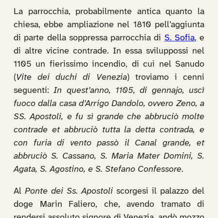
La parrocchia, probabilmente antica quanto la
chiesa, ebbe ampliazione nel 1810 pell’aggiunta
di parte della soppressa parrocchia di
S. Sofia
, e
di altre vicine contrade. In essa sviluppossi nel
1105 un fierissimo incendio, di cui nel Sanudo
(
Vite dei duchi di Venezia
) troviamo i cenni
seguenti:
In quest’anno, 1105, di gennajo, uscì
fuoco dalla casa d’Arrigo Dandolo, ovvero Zeno, a
SS. Apostoli, e fu sì grande che abbruciò molte
contrade et abbruciò tutta la detta contrada, e
con furia di vento passò il Canal grande, et
abbruciò S. Cassano, S. Maria Mater Domini, S.
Agata, S. Agostino, e S. Stefano Confessore
.
Al
Ponte dei Ss. Apostoli
scorgesi il palazzo del
doge Marin Faliero, che, avendo tramato di
rendersi assoluto signore di Venezia, andò mozzo