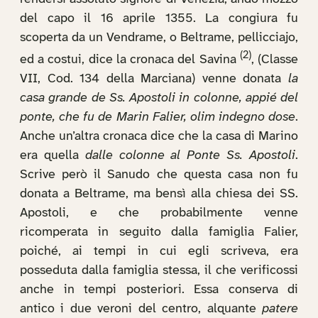
del capo il 16 aprile 1355. La congiura fu
scoperta da un Vendrame, o Beltrame, pellicciajo,
(2)
ed a costui, dice la cronaca del Savina
, (Classe
VII, Cod. 134 della Marciana) venne donata
la
casa grande de Ss. Apostoli in colonne, appié del
ponte, che fu de Marin Falier, olim indegno dose
.
Anche un’altra cronaca dice che la casa di Marino
era quella
dalle colonne al Ponte Ss. Apostoli
.
Scrive però il Sanudo che questa casa non fu
donata a Beltrame, ma bensì alla chiesa dei SS.
Apostoli, e che probabilmente venne
ricomperata in seguito dalla famiglia Falier,
poiché, ai tempi in cui egli scriveva, era
posseduta dalla famiglia stessa, il che verificossi
anche in tempi posteriori. Essa conserva di
antico i due veroni del centro, alquante
patere