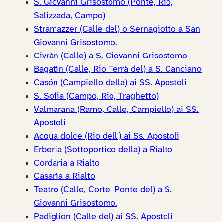
S. Giovanni Grisostomo (Ponte, Rio,
Salizzada, Campo)
Stramazzer (Calle del) o Sernagiotto a San
Giovanni Grisostomo.
Civràn (Calle) a S. Giovanni Grisostomo
Bagatìn (Calle, Rio Terrà del) a S. Canciano
Casón (Campiello della) ai SS. Apostoli
S. Sofia (Campo, Rio, Traghetto)
Valmarana (Ramo, Calle, Campiello) ai SS.
Apostoli
Acqua dolce (Rio dell') ai Ss. Apostoli
Erberia (Sottoportico della) a Rialto
Cordaria a Rialto
Casarìa a Rialto
Teatro (Calle, Corte, Ponte del) a S.
Giovanni Grisostomo.
Padiglion (Calle del) ai SS. Apostoli