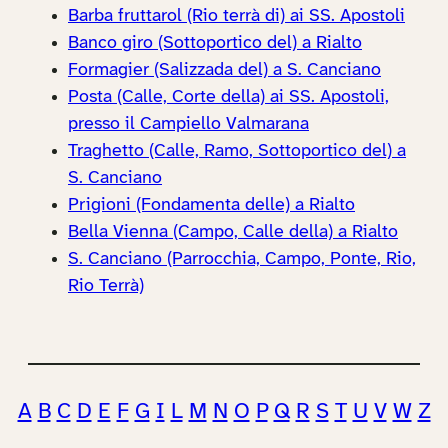
Barba fruttarol (Rio terrà di) ai SS. Apostoli
Banco giro (Sottoportico del) a Rialto
Formagier (Salizzada del) a S. Canciano
Posta (Calle, Corte della) ai SS. Apostoli,
presso il Campiello Valmarana
Traghetto (Calle, Ramo, Sottoportico del) a
S. Canciano
Prigioni (Fondamenta delle) a Rialto
Bella Vienna (Campo, Calle della) a Rialto
S. Canciano (Parrocchia, Campo, Ponte, Rio,
Rio Terrà)
A
B
C
D
E
F
G
I
L
M
N
O
P
Q
R
S
T
U
V
W
Z