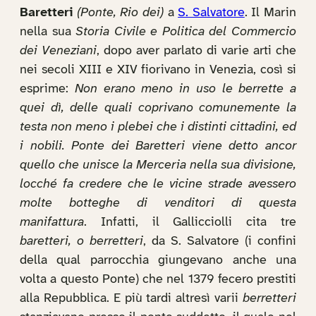
Baretteri
(Ponte, Rio dei)
a
S. Salvatore
. Il Marin
nella sua
Storia Civile e Politica del Commercio
dei Veneziani
, dopo aver parlato di varie arti che
nei secoli XIII e XIV fiorivano in Venezia, così si
esprime:
Non erano meno in uso le berrette a
quei dì, delle quali coprivano comunemente la
testa non meno i plebei che i distinti cittadini, ed
i nobili. Ponte dei Baretteri viene detto ancor
quello che unisce la Merceria nella sua divisione,
locché fa credere che le vicine strade avessero
molte botteghe di venditori di questa
manifattura
. Infatti, il Gallicciolli cita tre
baretteri, o berretteri
, da S. Salvatore (i confini
della qual parrocchia giungevano anche una
volta a questo Ponte) che nel 1379 fecero prestiti
alla Repubblica. E più tardi altresì varii
berretteri