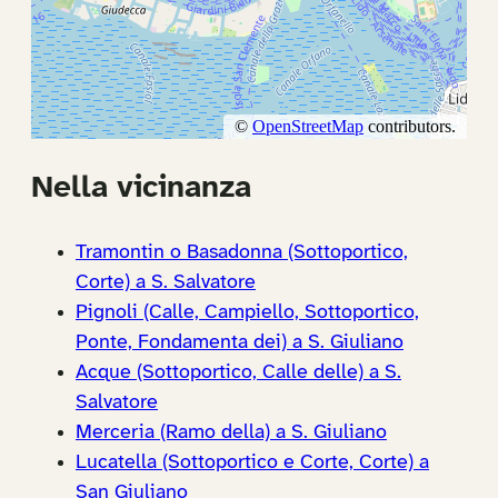
Nella vicinanza
Tramontin o Basadonna (Sottoportico,
Corte) a S. Salvatore
Pignoli (Calle, Campiello, Sottoportico,
Ponte, Fondamenta dei) a S. Giuliano
Acque (Sottoportico, Calle delle) a S.
Salvatore
Merceria (Ramo della) a S. Giuliano
Lucatella (Sottoportico e Corte, Corte) a
San Giuliano