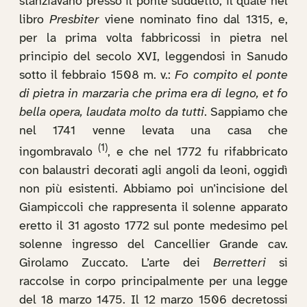
stanziavano presso il ponte suddetto, il quale nel
libro
Presbiter
viene nominato fino dal 1315, e,
per la prima volta fabbricossi in pietra nel
principio del secolo XVI, leggendosi in Sanudo
sotto il febbraio 1508 m. v.:
Fo compito el ponte
di pietra in marzaria che prima era di legno, et fo
bella opera, laudata molto da tutti
. Sappiamo che
nel 1741 venne levata una casa che
(1)
ingombravalo
, e che nel 1772 fu rifabbricato
con balaustri decorati agli angoli da leoni, oggidì
non più esistenti. Abbiamo poi un’incisione del
Giampiccoli che rappresenta il solenne apparato
eretto il 31 agosto 1772 sul ponte medesimo pel
solenne ingresso del Cancellier Grande cav.
Girolamo Zuccato. L’arte dei
Berretteri
si
raccolse in corpo principalmente per una legge
del 18 marzo 1475. Il 12 marzo 1506 decretossi