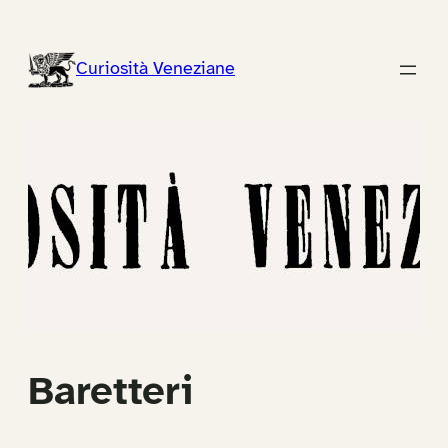
Vai
al
Curiosità Veneziane
contenuto
Baretteri