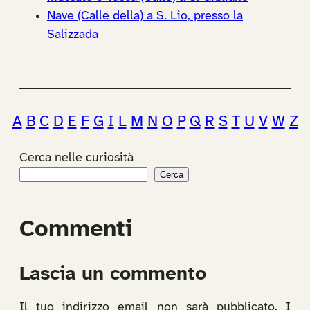
Nave (Calle della) a S. Lio, presso la
Salizzada
A
B
C
D
E
F
G
I
L
M
N
O
P
Q
R
S
T
U
V
W
Z
Cerca nelle curiosità
Cerca
Commenti
Lascia un commento
Il tuo indirizzo email non sarà pubblicato.
I