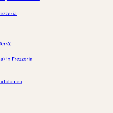
rezzeria
Terrà)
a) in Frezzeria
Bartolomeo