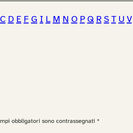
C
D
E
F
G
I
L
M
N
O
P
Q
R
S
T
U
V
ampi obbligatori sono contrassegnati
*