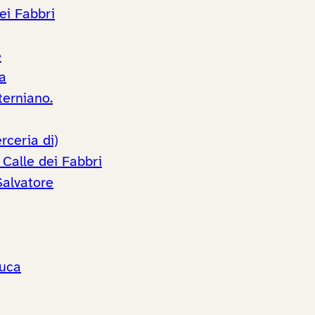
dei Fabbri
e
a
terniano.
rceria di)
 Calle dei Fabbri
Salvatore
Luca