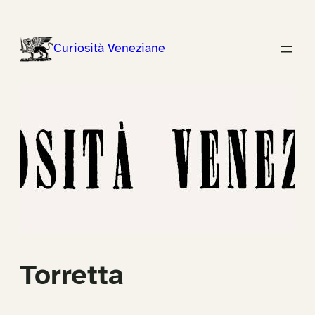
Vai
al
Curiosità Veneziane
contenuto
Torretta