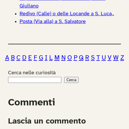
Giuliano
Redivo (Calle) o delle Locande a S. Luca,.
Posta (Via alla) a S. Salvatore
A
B
C
D
E
F
G
I
L
M
N
O
P
Q
R
S
T
U
V
W
Z
Cerca nelle curiosità
Cerca
Commenti
Lascia un commento