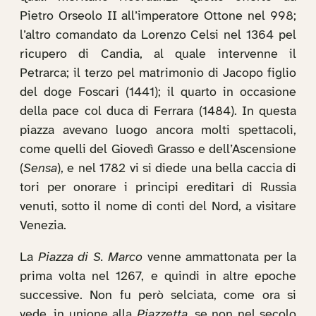
Pietro Orseolo II all’imperatore Ottone nel 998;
l’altro comandato da Lorenzo Celsi nel 1364 pel
ricupero di Candia, al quale intervenne il
Petrarca; il terzo pel matrimonio di Jacopo figlio
del doge Foscari (1441); il quarto in occasione
della pace col duca di Ferrara (1484). In questa
piazza avevano luogo ancora molti spettacoli,
come quelli del Giovedì Grasso e dell’Ascensione
(
Sensa
), e nel 1782 vi si diede una bella caccia di
tori per onorare i principi ereditari di Russia
venuti, sotto il nome di conti del Nord, a visitare
Venezia.
La
Piazza di S. Marco
venne ammattonata per la
prima volta nel 1267, e quindi in altre epoche
successive. Non fu però selciata, come ora si
vede, in unione alla
Piazzetta
, se non nel secolo