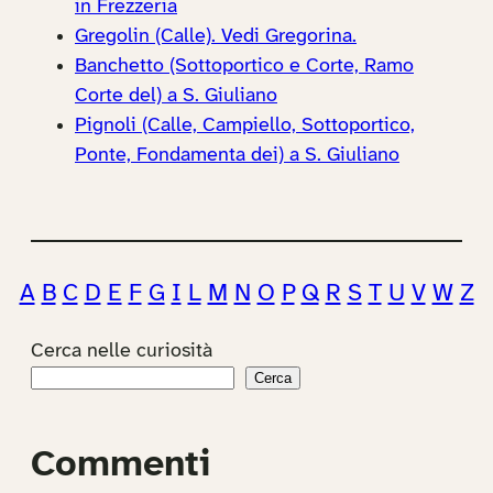
in Frezzeria
Gregolin (Calle). Vedi Gregorina.
Banchetto (Sottoportico e Corte, Ramo
Corte del) a S. Giuliano
Pignoli (Calle, Campiello, Sottoportico,
Ponte, Fondamenta dei) a S. Giuliano
A
B
C
D
E
F
G
I
L
M
N
O
P
Q
R
S
T
U
V
W
Z
Cerca nelle curiosità
Cerca
Commenti