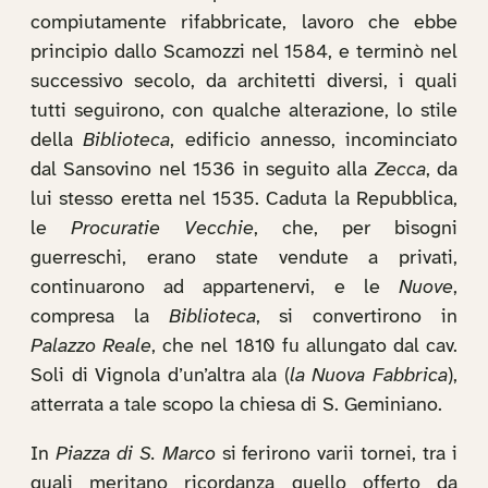
compiutamente rifabbricate, lavoro che ebbe
principio dallo Scamozzi nel 1584, e terminò nel
successivo secolo, da architetti diversi, i quali
tutti seguirono, con qualche alterazione, lo stile
della
Biblioteca
, edificio annesso, incominciato
dal Sansovino nel 1536 in seguito alla
Zecca
, da
lui stesso eretta nel 1535. Caduta la Repubblica,
le
Procuratie Vecchie
, che, per bisogni
guerreschi, erano state vendute a privati,
continuarono ad appartenervi, e le
Nuove
,
compresa la
Biblioteca
, si convertirono in
Palazzo Reale
, che nel 1810 fu allungato dal cav.
Soli di Vignola d’un’altra ala (
la Nuova Fabbrica
),
atterrata a tale scopo la chiesa di S. Geminiano.
In
Piazza di S. Marco
si ferirono varii tornei, tra i
quali meritano ricordanza quello offerto da