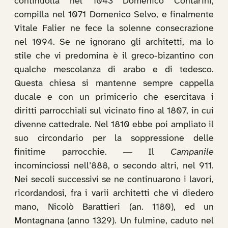
continuolla nel 1043 Domenico Contarini,
compilla nel 1071 Domenico Selvo, e finalmente
Vitale Falier ne fece la solenne consecrazione
nel 1094. Se ne ignorano gli architetti, ma lo
stile che vi predomina è il greco-bizantino con
qualche mescolanza di arabo e di tedesco.
Questa chiesa si mantenne sempre cappella
ducale e con un primicerio che esercitava i
diritti parrocchiali sul vicinato fino al 1807, in cui
divenne cattedrale. Nel 1810 ebbe poi ampliato il
suo circondario per la soppressione delle
finitime parrocchie. ― Il
Campanile
incominciossi nell’888, o secondo altri, nel 911.
Nei secoli successivi se ne continuarono i lavori,
ricordandosi, fra i varii architetti che vi diedero
mano, Nicolò Barattieri (an. 1180), ed un
Montagnana (anno 1329). Un fulmine, caduto nel