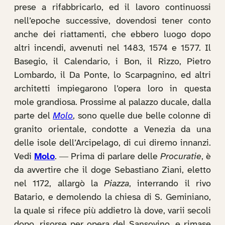
prese a rifabbricarlo, ed il lavoro continuossi
nell’epoche successive, dovendosi tener conto
anche dei riattamenti, che ebbero luogo dopo
altri incendi, avvenuti nel 1483, 1574 e 1577. Il
Basegio, il Calendario, i Bon, il Rizzo, Pietro
Lombardo, il Da Ponte, lo Scarpagnino, ed altri
architetti impiegarono l’opera loro in questa
mole grandiosa. Prossime al palazzo ducale, dalla
parte del
Molo
, sono quelle due belle colonne di
granito orientale, condotte a Venezia da una
delle isole dell’Arcipelago, di cui diremo innanzi.
Vedi
Molo
. ― Prima di parlare delle
Procuratie
, è
da avvertire che il doge Sebastiano Ziani, eletto
nel 1172, allargò la
Piazza
, interrando il rivo
Batario, e demolendo la chiesa di S. Geminiano,
la quale si rifece più addietro là dove, varii secoli
dopo, risorse per opera del Sansovino, e rimase