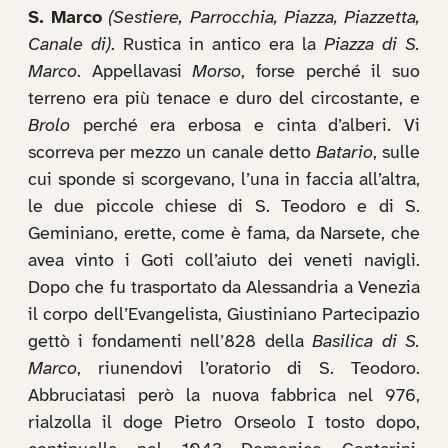
S. Marco
(Sestiere, Parrocchia, Piazza, Piazzetta,
Canale di)
. Rustica in antico era la
Piazza di S.
Marco
. Appellavasi
Morso
, forse perché il suo
terreno era più tenace e duro del circostante, e
Brolo
perché era erbosa e cinta d’alberi. Vi
scorreva per mezzo un canale detto
Batario
, sulle
cui sponde si scorgevano, l’una in faccia all’altra,
le due piccole chiese di S. Teodoro e di S.
Geminiano, erette, come è fama, da Narsete, che
avea vinto i Goti coll’aiuto dei veneti navigli.
Dopo che fu trasportato da Alessandria a Venezia
il corpo dell’Evangelista, Giustiniano Partecipazio
gettò i fondamenti nell’828 della
Basilica di S.
Marco
, riunendovi l’oratorio di S. Teodoro.
Abbruciatasi però la nuova fabbrica nel 976,
rialzolla il doge Pietro Orseolo I tosto dopo,