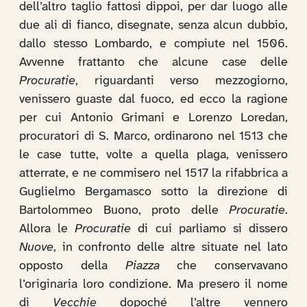
dell’altro taglio fattosi dippoi, per dar luogo alle
due ali di fianco, disegnate, senza alcun dubbio,
dallo stesso Lombardo, e compiute nel 1506.
Avvenne frattanto che alcune case delle
Procuratie
, riguardanti verso mezzogiorno,
venissero guaste dal fuoco, ed ecco la ragione
per cui Antonio Grimani e Lorenzo Loredan,
procuratori di S. Marco, ordinarono nel 1513 che
le case tutte, volte a quella plaga, venissero
atterrate, e ne commisero nel 1517 la rifabbrica a
Guglielmo Bergamasco sotto la direzione di
Bartolommeo Buono, proto delle
Procuratie
.
Allora le
Procuratie
di cui parliamo si dissero
Nuove
, in confronto delle altre situate nel lato
opposto della
Piazza
che conservavano
l’originaria loro condizione. Ma presero il nome
di
Vecchie
dopoché l’altre vennero