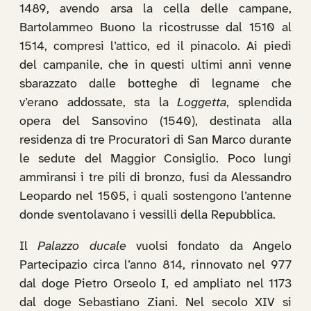
1489, avendo arsa la cella delle campane,
Bartolammeo Buono la ricostrusse dal 1510 al
1514, compresi l’attico, ed il pinacolo. Ai piedi
del campanile, che in questi ultimi anni venne
sbarazzato dalle botteghe di legname che
v’erano addossate, sta la
Loggetta
, splendida
opera del Sansovino (1540), destinata alla
residenza di tre Procuratori di San Marco durante
le sedute del Maggior Consiglio. Poco lungi
ammiransi i tre pili di bronzo, fusi da Alessandro
Leopardo nel 1505, i quali sostengono l’antenne
donde sventolavano i vessilli della Repubblica.
Il
Palazzo ducale
vuolsi fondato da Angelo
Partecipazio circa l’anno 814, rinnovato nel 977
dal doge Pietro Orseolo I, ed ampliato nel 1173
dal doge Sebastiano Ziani. Nel secolo XIV si