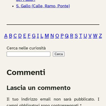
S. Gallo (Calle, Ramo, Ponte)
A
B
C
D
E
F
G
I
L
M
N
O
P
Q
R
S
T
U
V
W
Z
Cerca nelle curiosità
Cerca
Commenti
Lascia un commento
Il tuo indirizzo email non sarà pubblicato.
I
campi obbligatori sono contrassegnati
*