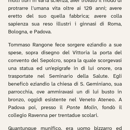
molti libri in varia scienza; aver trovato il modo di
protrarre l’umana vita oltre ai 120 anni; avere
eretto del suo quella fabbrica; avere colla
sapienza sua reso illustri i ginnasi di Roma,
Bologna, e Padova.
Tommaso Rangone fece sorgere eziandio a sue
spese, sopra disegno del Vittoria la porta del
convento del Sepolcro, sopra la quale scorgevasi
una statua ed un’epigrafe in di lui onore, ora
trasportate nel Seminario della Salute. Egli
beneficò eziandio la chiesa di S. Geminiano, sua
parrocchia, ove ammiravasi un di lui busto in
bronzo, oggidì esistente nel Veneto Ateneo. A
Padova poi, presso il
Ponte Molin
, fondò il
collegio Ravenna per trentadue scolari.
Quantunque munifico, era uomo bizzarro ed