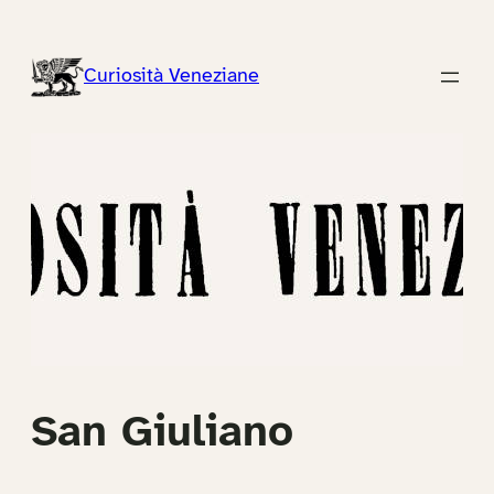
Vai
al
Curiosità Veneziane
contenuto
San Giuliano