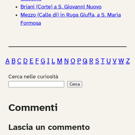
Briani (Corte) a S. Giovanni Nuovo
Mezzo (Calle di) in Ruga Giuffa, a S. Maria
Formosa
A
B
C
D
E
F
G
I
L
M
N
O
P
Q
R
S
T
U
V
W
Z
Cerca nelle curiosità
Cerca
Commenti
Lascia un commento