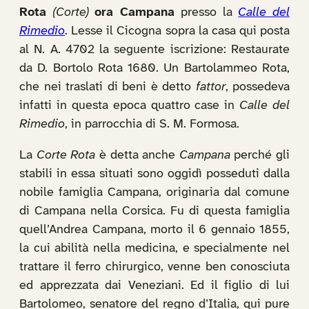
Rota
(Corte)
ora Campana
presso la
Calle del
Rimedio
. Lesse il Cicogna sopra la casa qui posta
al N. A. 4702 la seguente iscrizione: Restaurate
da D. Bortolo Rota 1680. Un Bartolammeo Rota,
che nei traslati di beni è detto
fattor
, possedeva
infatti in questa epoca quattro case in
Calle del
Rimedio
, in parrocchia di S. M. Formosa.
La
Corte Rota
è detta anche
Campana
perché gli
stabili in essa situati sono oggidì posseduti dalla
nobile famiglia Campana, originaria dal comune
di Campana nella Corsica. Fu di questa famiglia
quell’Andrea Campana, morto il 6 gennaio 1855,
la cui abilità nella medicina, e specialmente nel
trattare il ferro chirurgico, venne ben conosciuta
ed apprezzata dai Veneziani. Ed il figlio di lui
Bartolomeo, senatore del regno d’Italia, qui pure